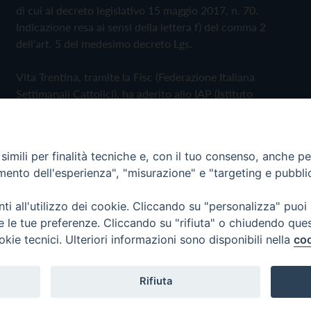
di cui al decreto legislativo 15 maggio 2017, n. 70.
Indicazione resa ai sensi della lettera f) del comma 2
dell'art. 5 del medesimo decreto Lgs.
Vita Trentina, tramite la Fisc (Federazione Italiana
Settimanali Cattolici), ha aderito allo IAP (Istituto
dell'Autodisciplina Pubblicitaria) accettando il Codice di
Autodisciplina della Comunicazione Commerciale
imili per finalità tecniche e, con il tuo consenso, anche per 
Privacy Policy
Cookie Policy
amento dell'esperienza", "misurazione" e "targeting e pubbli
i all'utilizzo dei cookie. Cliccando su "personalizza" puoi
 Trentina Editrice
re le tue preferenze. Cliccando su "rifiuta" o chiudendo que
okie tecnici. Ulteriori informazioni sono disponibili nella
coo
Rifiuta