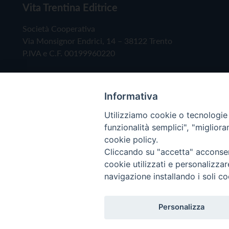
Vita Trentina Editrice
Società Cooperativa
Via Monsignor Endrici, 14 – 38122 Trento
P.IVA e C.F. 00199960220
Informativa
Utilizziamo cookie o tecnologie s
funzionalità semplici", "miglior
cookie policy.
Cliccando su "accetta" acconsent
Copyright © 2019 - Tutti i diritti riservati - Vita
cookie utilizzati e personalizza
navigazione installando i soli co
Privacy Policy
Personalizza