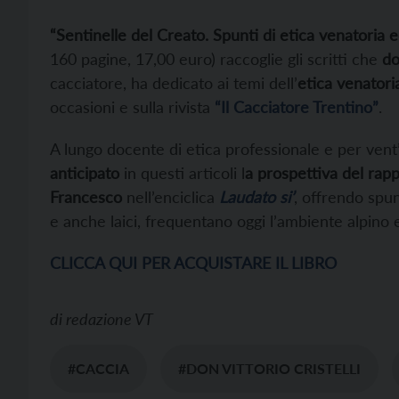
“Sentinelle del Creato. Spunti di etica venatoria e
160 pagine, 17,00 euro) raccoglie gli scritti che
do
cacciatore, ha dedicato ai temi dell’
etica venatori
occasioni e sulla rivista
“Il Cacciatore Trentino”
.
A lungo docente di etica professionale e per vent
anticipato
in questi articoli l
a prospettiva del rap
Francesco
nell’enciclica
Laudato si’
, offrendo spun
e anche laici, frequentano oggi l’ambiente alpino 
CLICCA QUI PER ACQUISTARE IL LIBRO
di
redazione VT
#CACCIA
#DON VITTORIO CRISTELLI