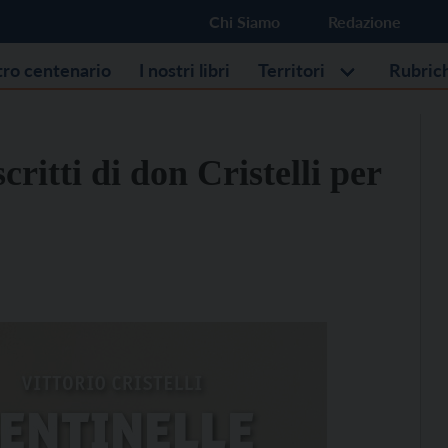
Chi Siamo
Redazione
stro centenario
I nostri libri
Territori
Rubric
scritti di don Cristelli per