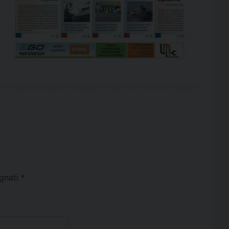
egnati
*