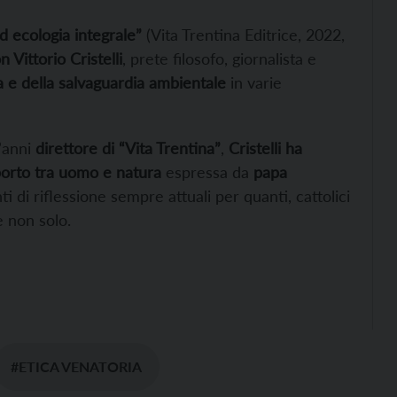
d ecologia integrale”
(Vita Trentina Editrice, 2022,
n Vittorio Cristelli
, prete filosofo, giornalista e
a e della salvaguardia ambientale
in varie
’anni
direttore di “Vita Trentina”
,
Cristelli ha
porto tra uomo e natura
espressa da
papa
ti di riflessione sempre attuali per quanti, cattolici
e non solo.
#ETICA VENATORIA