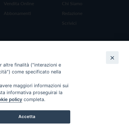
Vendita Online
Chi Siamo
Abbonamenti
Redazione
Scrivici
altre finalità ("interazioni e
cità") come specificato nella
 avere maggiori informazioni sui
sta informativa proseguirai la
kie policy
completa.
Torna all'inizio
Accetta