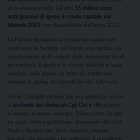
di lievissima entità. Gli altri
55 milioni sono
anticipazioni di spese in conto capitale sul
bilancio 2023
con disponibilità dall’anno 2022.
La Pat sta studiando la strada più rapida per
sostenere le famiglie sul fronte energetico. Lo
spostamento di 40 milioni dalle autonome locali
permetterà di gestire lo sconto bollette e sarà
studiato dalla giunta un tetto di reddito per
limitare la platea dei beneficiari dei 180 euro.
Ieri in Consiglio provinciale era andata in scena
la
protesta dei sindacati Cgil Cisl e Uil
proprio
in merito al bonus energia
: “L’Esecutivo Draghi
ha usato l’extra-gettito per finanziare i decreti
Aiuti e dunque per dare risposte, seppur
parziali, alle famiglie che soffrono. Il presidente