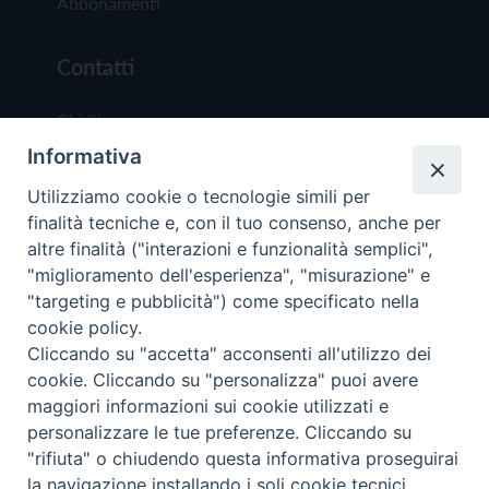
Abbonamenti
Contatti
Chi Siamo
Informativa
Redazione
Scrivici
Utilizziamo cookie o tecnologie simili per
finalità tecniche e, con il tuo consenso, anche per
altre finalità ("interazioni e funzionalità semplici",
"miglioramento dell'esperienza", "misurazione" e
"targeting e pubblicità") come specificato nella
cookie policy.
Copyright © 2019 - Tutti i diritti riservati - Vit
Cliccando su "accetta" acconsenti all'utilizzo dei
Trentina Editrice
cookie. Cliccando su "personalizza" puoi avere
maggiori informazioni sui cookie utilizzati e
Privacy Policy
personalizzare le tue preferenze. Cliccando su
Torna all'inizi
"rifiuta" o chiudendo questa informativa proseguirai
la navigazione installando i soli cookie tecnici.