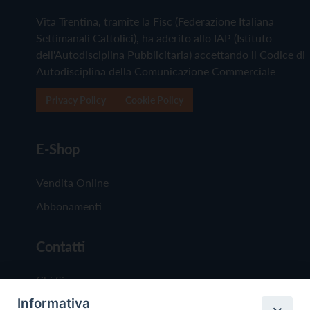
Vita Trentina, tramite la Fisc (Federazione Italiana
Settimanali Cattolici), ha aderito allo IAP (Istituto
dell'Autodisciplina Pubblicitaria) accettando il Codice di
Autodisciplina della Comunicazione Commerciale
Privacy Policy
Cookie Policy
E-Shop
Vendita Online
Abbonamenti
Contatti
Chi Siamo
Informativa
Redazione