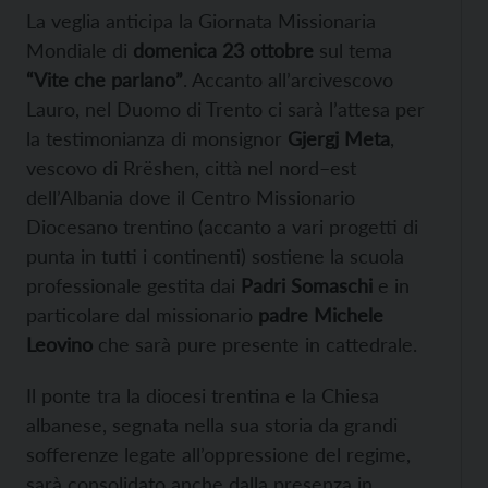
La veglia anticipa la Giornata Missionaria
Mondiale di
domenica 23 ottobre
sul tema
“Vite che parlano”
. Accanto all’arcivescovo
Lauro, nel Duomo di Trento ci sarà l’attesa per
la testimonianza di monsignor
Gjergj Meta
,
vescovo di Rrëshen, città nel nord–est
dell’Albania dove il Centro Missionario
Diocesano trentino (accanto a vari progetti di
punta in tutti i continenti) sostiene la scuola
professionale gestita dai
Padri Somaschi
e in
particolare dal missionario
padre Michele
Leovino
che sarà pure presente in cattedrale.
Il ponte tra la diocesi trentina e la Chiesa
albanese, segnata nella sua storia da grandi
sofferenze legate all’oppressione del regime,
sarà consolidato anche dalla presenza in