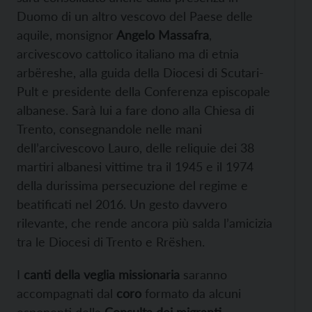
Duomo di un altro vescovo del Paese delle
aquile, monsignor
Angelo Massafra
,
arcivescovo cattolico italiano ma di etnia
arbëreshe, alla guida della Diocesi di Scutari-
Pult e presidente della Conferenza episcopale
albanese. Sarà lui a fare dono alla Chiesa di
Trento, consegnandole nelle mani
dell’arcivescovo Lauro, delle reliquie dei 38
martiri albanesi vittime tra il 1945 e il 1974
della durissima persecuzione del regime e
beatificati nel 2016. Un gesto davvero
rilevante, che rende ancora più salda l’amicizia
tra le Diocesi di Trento e Rrëshen.
I
canti della veglia missionaria
saranno
accompagnati dal
coro
formato da alcuni
esponenti della
Consulta dei migranti.