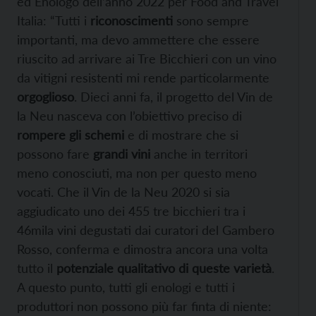
ed Enologo dell’anno 2022 per Food and Travel
Italia: “Tutti i
riconoscimenti
sono sempre
importanti, ma devo ammettere che essere
riuscito ad arrivare ai Tre Bicchieri con un vino
da vitigni resistenti mi rende particolarmente
orgoglioso
. Dieci anni fa, il progetto del Vin de
la Neu nasceva con l’obiettivo preciso di
rompere gli schemi
e di mostrare che si
possono fare
grandi vini
anche in territori
meno conosciuti, ma non per questo meno
vocati. Che il Vin de la Neu 2020 si sia
aggiudicato uno dei 455 tre bicchieri tra i
46mila vini degustati dai curatori del Gambero
Rosso, conferma e dimostra ancora una volta
tutto il
potenziale qualitativo di queste varietà
.
A questo punto, tutti gli enologi e tutti i
produttori non possono più far finta di niente: