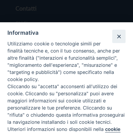
Contatti
Chi Siamo
Informativa
Redazione
Scrivici
Utilizziamo cookie o tecnologie simili per
finalità tecniche e, con il tuo consenso, anche per
altre finalità ("interazioni e funzionalità semplici",
"miglioramento dell'esperienza", "misurazione" e
"targeting e pubblicità") come specificato nella
cookie policy.
Copyright © 2019 - Tutti i diritti riservati - Vit
Cliccando su "accetta" acconsenti all'utilizzo dei
Trentina Editrice
cookie. Cliccando su "personalizza" puoi avere
maggiori informazioni sui cookie utilizzati e
Privacy Policy
personalizzare le tue preferenze. Cliccando su
Torna all'inizi
"rifiuta" o chiudendo questa informativa proseguirai
la navigazione installando i soli cookie tecnici.
Ulteriori informazioni sono disponibili nella
cookie
Preferenze Cookie