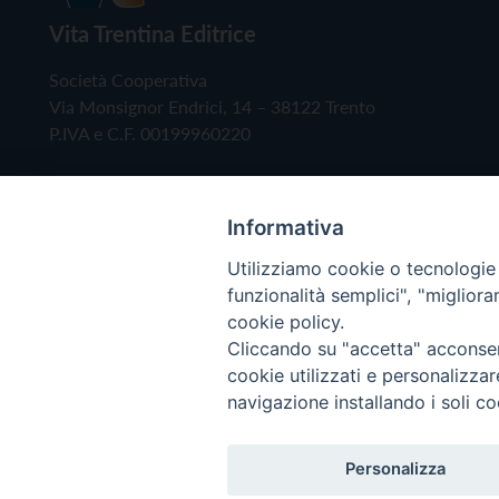
Vita Trentina Editrice
Società Cooperativa
Via Monsignor Endrici, 14 – 38122 Trento
P.IVA e C.F. 00199960220
Informativa
Utilizziamo cookie o tecnologie s
funzionalità semplici", "miglior
cookie policy.
Cliccando su "accetta" acconsent
Copyright © 2019 - Tutti i diritti riservati - Vita
cookie utilizzati e personalizza
navigazione installando i soli co
Privacy Policy
Personalizza