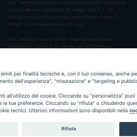
Vita Trentina percepisce i contributi pubblici all'editoria
di cui al decreto legislativo 15 maggio 2017, n. 70.
Indicazione resa ai sensi della lettera f) del comma 2
dell'art. 5 del medesimo decreto Lgs.
Vita Trentina, tramite la Fisc (Federazione Italiana
Settimanali Cattolici), ha aderito allo IAP (Istituto
dell'Autodisciplina Pubblicitaria) accettando il Codice di
Autodisciplina della Comunicazione Commerciale
imili per finalità tecniche e, con il tuo consenso, anche per 
Privacy Policy
Cookie Policy
amento dell'esperienza", "misurazione" e "targeting e pubbli
i all'utilizzo dei cookie. Cliccando su "personalizza" puoi
 Trentina Editrice
re le tue preferenze. Cliccando su "rifiuta" o chiudendo que
okie tecnici. Ulteriori informazioni sono disponibili nella
coo
Rifiuta