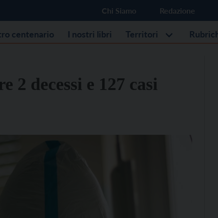
Chi Siamo
Redazione
stro centenario
I nostri libri
Territori
Rubric
e 2 decessi e 127 casi