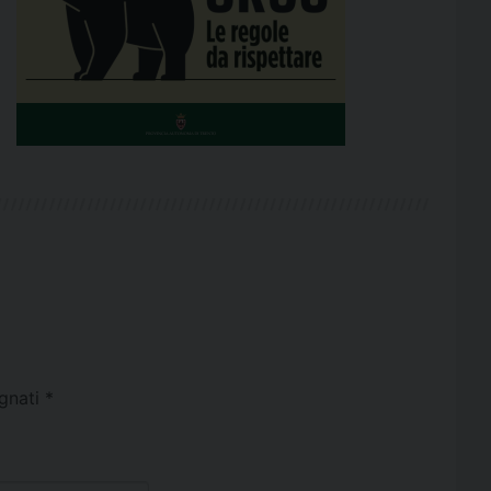
egnati
*