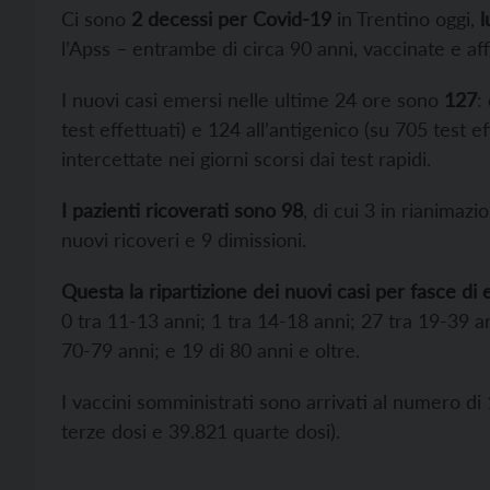
Ci sono
2 decessi per Covid-19
in Trentino oggi,
l
l’Apss – entrambe di circa 90 anni, vaccinate e aff
I nuovi casi emersi nelle ultime 24 ore sono
127
:
test effettuati) e 124 all’antigenico (su 705 test e
intercettate nei giorni scorsi dai test rapidi.
I pazienti ricoverati sono 98
, di cui 3 in rianimazi
nuovi ricoveri e 9 dimissioni.
Questa la ripartizione dei nuovi casi per fasce di 
0 tra 11-13 anni; 1 tra 14-18 anni; 27 tra 19-39 a
70-79 anni; e 19 di 80 anni e oltre.
I vaccini somministrati sono arrivati al numero d
terze dosi e 39.821 quarte dosi).