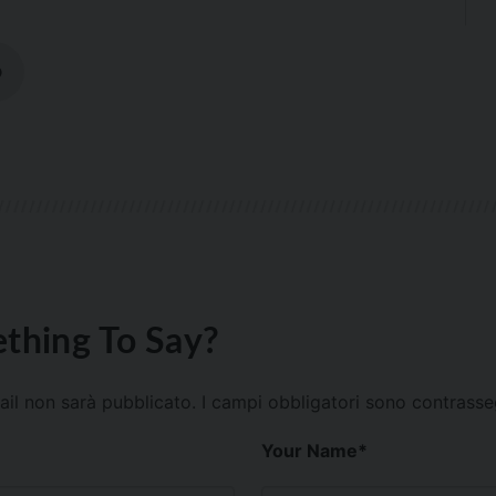
D
thing To Say?
mail non sarà pubblicato.
I campi obbligatori sono contrass
Your Name
*