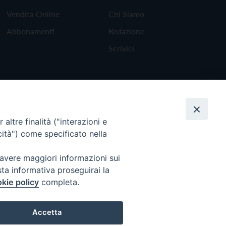
Vendita Online
Chi Siamo
Abbonamenti
Redazione
Scrivici
altre finalità ("interazioni e
cità") come specificato nella
 avere maggiori informazioni sui
sta informativa proseguirai la
kie policy
completa.
Torna all'inizio
Accetta