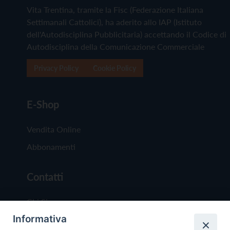
Vita Trentina, tramite la Fisc (Federazione Italiana
Settimanali Cattolici), ha aderito allo IAP (Istituto
dell'Autodisciplina Pubblicitaria) accettando il Codice di
Autodisciplina della Comunicazione Commerciale
Privacy Policy
Cookie Policy
E-Shop
Vendita Online
Abbonamenti
Contatti
Chi Siamo
Informativa
Redazione