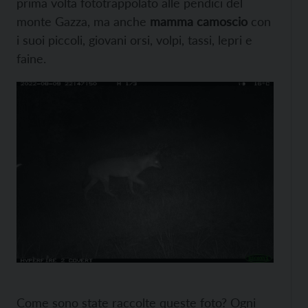
prima volta fototrappolato alle pendici del
monte Gazza, ma anche
mamma camoscio
con
i suoi piccoli, giovani orsi, volpi, tassi, lepri e
faine.
Come sono state raccolte queste foto? Ogni