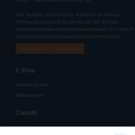
Vita Trentina, tramite la Fisc (Federazione Italiana
Settimanali Cattolici), ha aderito allo IAP (Istituto
dell'Autodisciplina Pubblicitaria) accettando il Codice di
Autodisciplina della Comunicazione Commerciale
Privacy Policy
Cookie Policy
E-Shop
Vendita Online
Abbonamenti
Contatti
Chi Siamo