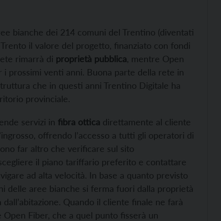
aree bianche dei 214 comuni del Trentino (diventati
Trento il valore del progetto, finanziato con fondi
rete rimarrà di
proprietà pubblica
, mentre Open
i prossimi venti anni. Buona parte della rete in
struttura che in questi anni Trentino Digitale ha
itorio provinciale.
ende servizi in
fibra ottica
direttamente al cliente
ingrosso, offrendo l’accesso a tutti gli operatori di
ono far altro che verificare sul sito
cegliere il piano tariffario preferito e contattare
avigare ad alta velocità. In base a quanto previsto
i delle aree bianche si ferma fuori dalla proprietà
 dall’abitazione. Quando il cliente finale ne farà
re Open Fiber, che a quel punto fisserà un