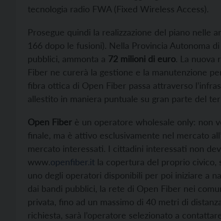
tecnologia radio FWA (Fixed Wireless Access).
Prosegue quindi la realizzazione del piano nelle 
166 dopo le fusioni). Nella Provincia Autonoma di 
pubblici, ammonta a
72 milioni di euro
. La nuova 
Fiber ne curerà la gestione e la manutenzione per 
fibra ottica di Open Fiber passa attraverso l’infra
allestito in maniera puntuale su gran parte del terr
Open Fiber
è un operatore wholesale only: non v
finale, ma è attivo esclusivamente nel mercato all’
mercato interessati. I cittadini interessati non dev
www.
openfiber.it
la copertura del proprio civico, s
uno degli operatori disponibili per poi iniziare a n
dai bandi pubblici, la rete di Open Fiber nei comun
privata, fino ad un massimo di 40 metri di distanza
richiesta, sarà l’operatore selezionato a contatta