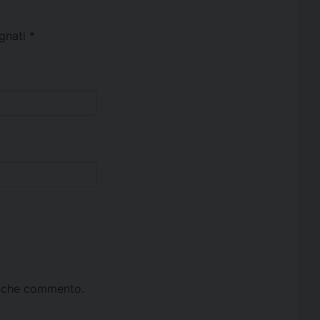
egnati
*
ta che commento.