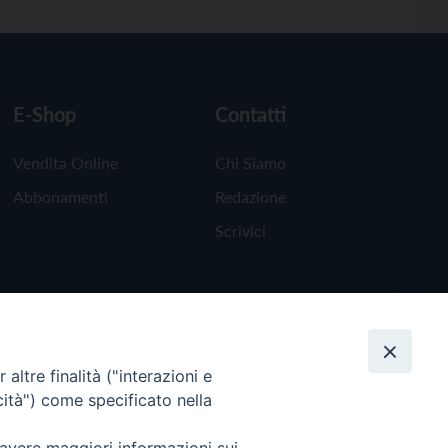
E-Shop
Contatti
Vendita Online
Chi Siamo
Abbonamenti
Redazione
Scrivici
altre finalità ("interazioni e
cità") come specificato nella