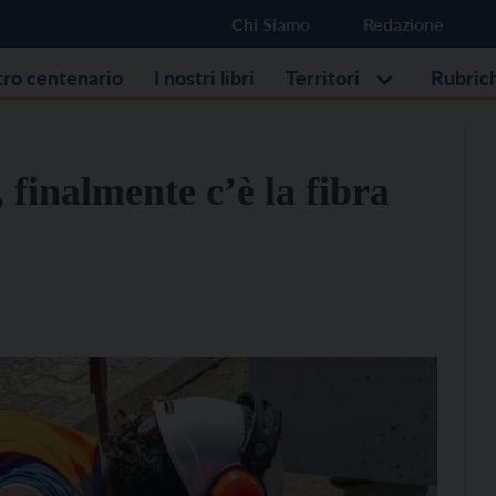
Chi Siamo
Redazione
stro centenario
I nostri libri
Territori
Rubric
 finalmente c’è la fibra