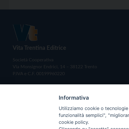
Vita Trentina Editrice
Società Cooperativa
Via Monsignor Endrici, 14 – 38122 Trento
P.IVA e C.F. 00199960220
Informativa
Utilizziamo cookie o tecnologie s
funzionalità semplici", "miglior
cookie policy.