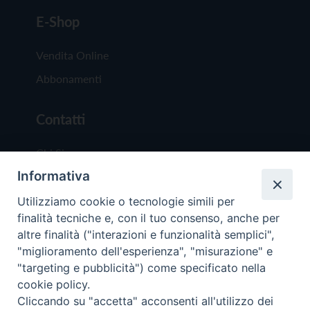
E-Shop
Vendita Online
Abbonamenti
Contatti
Chi Siamo
Informativa
Redazione
Scrivici
Utilizziamo cookie o tecnologie simili per
finalità tecniche e, con il tuo consenso, anche per
altre finalità ("interazioni e funzionalità semplici",
"miglioramento dell'esperienza", "misurazione" e
"targeting e pubblicità") come specificato nella
cookie policy.
Copyright © 2019 - Tutti i diritti riservati - Vit
Cliccando su "accetta" acconsenti all'utilizzo dei
Trentina Editrice