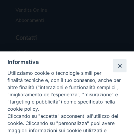
Vendita Online
Abbonamenti
Contatti
Chi Siamo
Informativa
Redazione
Scrivici
Utilizziamo cookie o tecnologie simili per
finalità tecniche e, con il tuo consenso, anche per
altre finalità ("interazioni e funzionalità semplici",
"miglioramento dell'esperienza", "misurazione" e
"targeting e pubblicità") come specificato nella
cookie policy.
Copyright © 2019 - Tutti i diritti riservati - Vit
Cliccando su "accetta" acconsenti all'utilizzo dei
Trentina Editrice
cookie. Cliccando su "personalizza" puoi avere
maggiori informazioni sui cookie utilizzati e
Privacy Policy