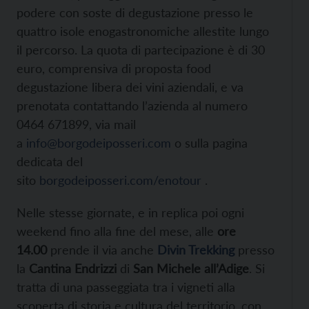
podere con soste di degustazione presso le
quattro isole enogastronomiche allestite lungo
il percorso. La quota di partecipazione è di 30
euro, comprensiva di proposta food
degustazione libera dei vini aziendali, e va
prenotata contattando l’azienda al numero
0464 671899, via mail
a
info@borgodeiposseri.com
o sulla pagina
dedicata del
sito
borgodeiposseri.com/enotour
.
Nelle stesse giornate, e in replica poi ogni
weekend fino alla fine del mese, alle
ore
14.00
prende il via anche
Divin Trekking
presso
la
Cantina Endrizzi
di
San Michele all’Adige
. Si
tratta di una passeggiata tra i vigneti alla
scoperta di storia e cultura del territorio, con