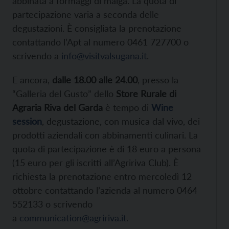
abbinata a formaggi di malga. La quota di
partecipazione varia a seconda delle
degustazioni. È consigliata la prenotazione
contattando l’Apt al numero 0461 727700 o
scrivendo a
info@visitvalsugana.it
.
E ancora,
dalle 18.00 alle 24.00
, presso la
“Galleria del Gusto” dello
Store Rurale di
Agraria Riva del Garda
è tempo di
Wine
session
, degustazione, con musica dal vivo, dei
prodotti aziendali con abbinamenti culinari. La
quota di partecipazione è di 18 euro a persona
(15 euro per gli iscritti all’Agririva Club). È
richiesta la prenotazione entro mercoledì 12
ottobre contattando l’azienda al numero 0464
552133 o scrivendo
a
communication@agririva.it
.