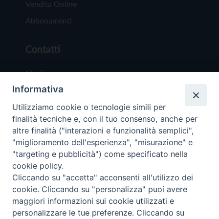
Vendita Online
Abbonamenti
Contatti
Chi Siamo
Informativa
Redazione
Scrivici
Utilizziamo cookie o tecnologie simili per
finalità tecniche e, con il tuo consenso, anche per
altre finalità ("interazioni e funzionalità semplici",
"miglioramento dell'esperienza", "misurazione" e
"targeting e pubblicità") come specificato nella
cookie policy.
Copyright © 2019 - Tutti i diritti riservati - Vit
Cliccando su "accetta" acconsenti all'utilizzo dei
Trentina Editrice
cookie. Cliccando su "personalizza" puoi avere
maggiori informazioni sui cookie utilizzati e
Privacy Policy
personalizzare le tue preferenze. Cliccando su