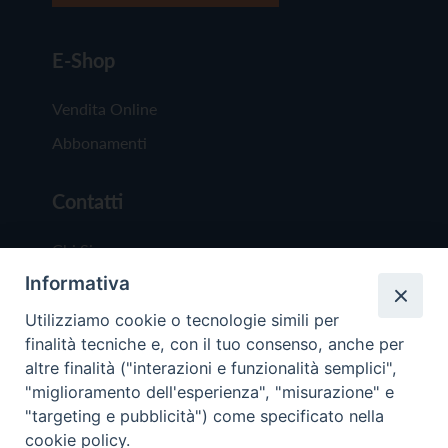
E-Shop
Vendita Online
Abbonamenti
Contatti
Chi Siamo
Informativa
Redazione
Scrivici
Utilizziamo cookie o tecnologie simili per
finalità tecniche e, con il tuo consenso, anche per
altre finalità ("interazioni e funzionalità semplici",
"miglioramento dell'esperienza", "misurazione" e
"targeting e pubblicità") come specificato nella
cookie policy.
Copyright © 2019 - Tutti i diritti riservati - Vit