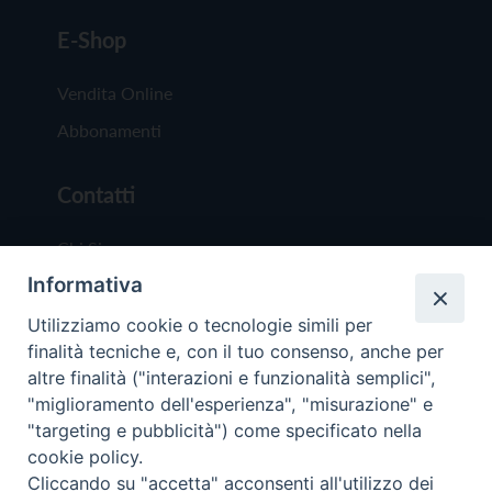
E-Shop
Vendita Online
Abbonamenti
Contatti
Chi Siamo
Informativa
Redazione
Scrivici
Utilizziamo cookie o tecnologie simili per
finalità tecniche e, con il tuo consenso, anche per
altre finalità ("interazioni e funzionalità semplici",
"miglioramento dell'esperienza", "misurazione" e
"targeting e pubblicità") come specificato nella
cookie policy.
Copyright © 2019 - Tutti i diritti riservati - Vit
Cliccando su "accetta" acconsenti all'utilizzo dei