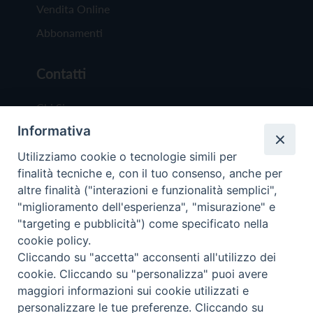
Vendita Online
Abbonamenti
Contatti
Chi Siamo
Informativa
Redazione
Scrivici
Utilizziamo cookie o tecnologie simili per
finalità tecniche e, con il tuo consenso, anche per
altre finalità ("interazioni e funzionalità semplici",
"miglioramento dell'esperienza", "misurazione" e
"targeting e pubblicità") come specificato nella
cookie policy.
Copyright © 2019 - Tutti i diritti riservati - Vit
Cliccando su "accetta" acconsenti all'utilizzo dei
Trentina Editrice
cookie. Cliccando su "personalizza" puoi avere
maggiori informazioni sui cookie utilizzati e
Privacy Policy
personalizzare le tue preferenze. Cliccando su