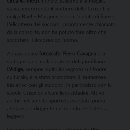
circa 40 metri
mentre, assieme alla moglie,
stava percorrendo il sentiero delle Cruze tra
malga Bael e Margone, sopra l’abitato di Ranzo.
L’elicottero dei soccorsi, prontamente chiamato
dalla consorte, non ha potuto fare altro che
accertare il decesso dell’uomo.
Appassionato
fotografo
,
Piero Cavagna
era
stato per anni collaboratore del quotidiano
L’Adige
, sempre molto impegnato sul fronte
culturale, era stato promotore di numerose
iniziative con gli studenti, in particolare con le
scuole Crispi ed alcuni licei cittadini. Attivo
anche nell’ambito sportivo, era stato prima
atleta e poi dirigente nel mondo dell’atletica
leggera.
La redazione del nostro settimanale
Vita