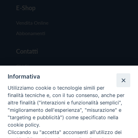
E-Shop
Vendita Online
Abbonamenti
Contatti
Chi Siamo
Informativa
Redazione
Scrivici
Utilizziamo cookie o tecnologie simili per
finalità tecniche e, con il tuo consenso, anche per
altre finalità ("interazioni e funzionalità semplici",
"miglioramento dell'esperienza", "misurazione" e
"targeting e pubblicità") come specificato nella
cookie policy.
Copyright © 2019 - Tutti i diritti riservati - Vit
Cliccando su "accetta" acconsenti all'utilizzo dei
Trentina Editrice