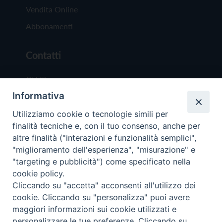
Vendita Online
Abbonamenti
Contatti
Chi Siamo
Informativa
Redazione
Scrivici
Utilizziamo cookie o tecnologie simili per
finalità tecniche e, con il tuo consenso, anche per
altre finalità ("interazioni e funzionalità semplici",
"miglioramento dell'esperienza", "misurazione" e
"targeting e pubblicità") come specificato nella
cookie policy.
Copyright © 2019 - Tutti i diritti riservati - Vit
Cliccando su "accetta" acconsenti all'utilizzo dei
Trentina Editrice
cookie. Cliccando su "personalizza" puoi avere
maggiori informazioni sui cookie utilizzati e
Privacy Policy
personalizzare le tue preferenze. Cliccando su