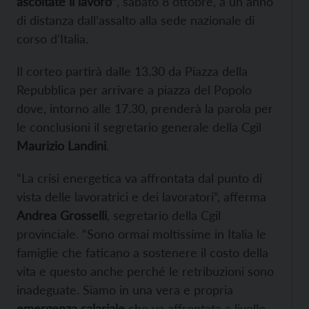
ascoltate il lavoro”
, sabato 8 ottobre, a un anno
di distanza dall’assalto alla sede nazionale di
corso d’Italia.
Il corteo partirà dalle 13.30 da Piazza della
Repubblica per arrivare a piazza del Popolo
dove, intorno alle 17.30, prenderà la parola per
le conclusioni il segretario generale della Cgil
Maurizio Landini
.
“La crisi energetica va affrontata dal punto di
vista delle lavoratrici e dei lavoratori”, afferma
Andrea Grosselli
, segretario della Cgil
provinciale. “Sono ormai moltissime in Italia le
famiglie che faticano a sostenere il costo della
vita e questo anche perché le retribuzioni sono
inadeguate. Siamo in una vera e propria
emergenza salariale
che va affrontata a livello