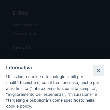
E-Shop
Vendita Online
Abbonamenti
Contatti
Chi Siamo
Informativa
Redazione
Scrivici
Utilizziamo cookie o tecnologie simili per
finalità tecniche e, con il tuo consenso, anche per
altre finalità ("interazioni e funzionalità semplici",
"miglioramento dell'esperienza", "misurazione" e
"targeting e pubblicità") come specificato nella
cookie policy.
Copyright © 2019 - Tutti i diritti riservati - Vit