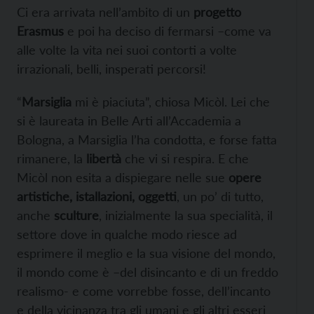
Ci era arrivata nell’ambito di un
progetto
Erasmus
e poi ha deciso di fermarsi –come va
alle volte la vita nei suoi contorti a volte
irrazionali, belli, insperati percorsi!
“
Marsiglia
mi è piaciuta”, chiosa Micòl. Lei che
si è laureata in Belle Arti all’Accademia a
Bologna, a Marsiglia l’ha condotta, e forse fatta
rimanere, la
libertà
che vi si respira. E che
Micòl non esita a dispiegare nelle sue
opere
artistiche, istallazioni, oggetti
, un po’ di tutto,
anche
sculture
, inizialmente la sua specialità, il
settore dove in qualche modo riesce ad
esprimere il meglio e la sua visione del mondo,
il mondo come è –del disincanto e di un freddo
realismo- e come vorrebbe fosse, dell’incanto
e della vicinanza tra gli umani e gli altri esseri