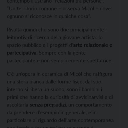
contempo illustrano “relazioni tra persone”.
“Un territorio comune – osserva Micòl – dove
ognuno si riconosce in qualche cosa”.
Risulta quindi che sono due principalmente i
leitmotiv di ricerca della giovane artista: lo
spazio pubblico e i progetti d’
arte relazionale e
partecipativa
. Sempre con la gente
partecipante e non semplicemente spettatrice.
C’è un’opera in ceramica di Micòl che raffigura
una sfera bianca dalle forme lisce, dal suo
interno si libera un suono, sono i bambini i
primi che hanno la curiosità di avvicinarvisi e di
ascoltarla
senza pregiudizi
, un comportamento
da prendere d’esempio in generale, e in
particolare al riguardo dell’arte contemporanea
che tende a far un po’ paura quando è