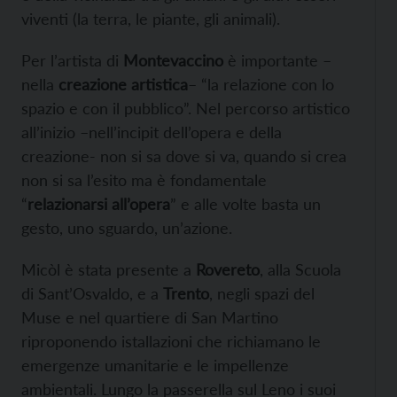
viventi (la terra, le piante, gli animali).
Per l’artista di
Montevaccino
è importante –
nella
creazione artistica
– “la relazione con lo
spazio e con il pubblico”. Nel percorso artistico
all’inizio –nell’incipit dell’opera e della
creazione- non si sa dove si va, quando si crea
non si sa l’esito ma è fondamentale
“
relazionarsi all’opera
” e alle volte basta un
gesto, uno sguardo, un’azione.
Micòl è stata presente a
Rovereto
, alla Scuola
di Sant’Osvaldo, e a
Trento
, negli spazi del
Muse e nel quartiere di San Martino
riproponendo istallazioni che richiamano le
emergenze umanitarie e le impellenze
ambientali. Lungo la passerella sul Leno i suoi