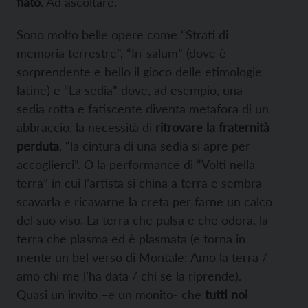
fiato
. Ad ascoltare.
Sono molto belle opere come “Strati di
memoria terrestre”, “In-salum” (dove è
sorprendente e bello il gioco delle etimologie
latine) e “La sedia” dove, ad esempio, una
sedia rotta e fatiscente diventa metafora di un
abbraccio, la necessità di
ritrovare la fraternità
perduta
, “la cintura di una sedia si apre per
accoglierci”. O la performance di “Volti nella
terra” in cui l’artista si china a terra e sembra
scavarla e ricavarne la creta per farne un calco
del suo viso. La terra che pulsa e che odora, la
terra che plasma ed è plasmata (e torna in
mente un bel verso di Montale: Amo la terra /
amo chi me l’ha data / chi se la riprende).
Quasi un invito –e un monito- che
tutti noi