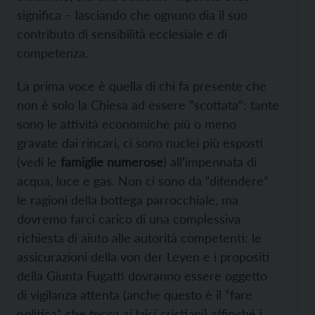
significa – lasciando che ognuno dia il suo
contributo di sensibilità ecclesiale e di
competenza.
La prima voce è quella di chi fa presente che
non è solo la Chiesa ad essere “scottata”: tante
sono le attività economiche più o meno
gravate dai rincari, ci sono nuclei più esposti
(vedi le
famiglie numerose
) all’impennata di
acqua, luce e gas. Non ci sono da “difendere”
le ragioni della bottega parrocchiale, ma
dovremo farci carico di una complessiva
richiesta di aiuto alle autorità competenti: le
assicurazioni della von der Leyen e i propositi
della Giunta Fugatti dovranno essere oggetto
di vigilanza attenta (anche questo è il “fare
politica” che tocca ai laici cristiani) affinché i