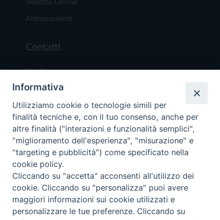
Vendita Online
Abbonamenti
Contatti
Chi Siamo
Informativa
Redazione
Scrivici
Utilizziamo cookie o tecnologie simili per
finalità tecniche e, con il tuo consenso, anche per
altre finalità ("interazioni e funzionalità semplici",
"miglioramento dell'esperienza", "misurazione" e
"targeting e pubblicità") come specificato nella
cookie policy.
Copyright © 2019 - Tutti i diritti riservati - Vit
Cliccando su "accetta" acconsenti all'utilizzo dei
Trentina Editrice
cookie. Cliccando su "personalizza" puoi avere
maggiori informazioni sui cookie utilizzati e
Privacy Policy
personalizzare le tue preferenze. Cliccando su
Torna all'inizi