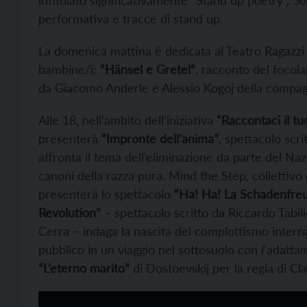
performativa e tracce di stand up.
La domenica mattina è dedicata al Teatro Ragazzi 
bambine/i:
“Hänsel e Gretel”
, racconto del focola
da Giacomo Anderle e Alessio Kogoj della compagni
Alle 18, nell’ambito dell’iniziativa
“Raccontaci il tu
presenterà
“Impronte dell’anima”
, spettacolo scr
affronta il tema dell’eliminazione da parte del N
canoni della razza pura. Mind the Step, collettiv
presenterà lo spettacolo
“Ha! Ha! La Schadenfreu
Revolution”
– spettacolo scritto da Riccardo Tabi
Cerra – indaga la nascita del complottismo interna
pubblico in un viaggio nel sottosuolo con l’adatt
“L’eterno marito”
di Dostoevskij per la regia di Cla