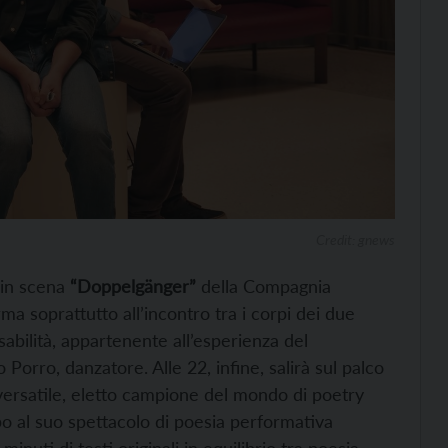
Credit: gnews
 in scena
“Doppelgänger”
della Compagnia
a soprattutto all’incontro tra i corpi dei due
abilità, appartenente all’esperienza del
orro, danzatore. Alle 22, infine, salirà sul palco
 versatile, eletto campione del mondo di poetry
 al suo spettacolo di poesia performativa
inuti di testi originali in equilibrio tra poesia