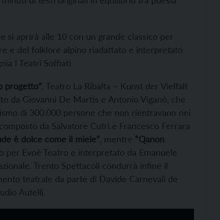
e si aprirà alle 10 con un grande classico per
re e del folklore alpino riadattato e interpretato
a I Teatri Soffiati.
o progetto”
, Teatro La Ribalta – Kunst der Vielfalt
itto da Giovanni De Martis e Antonio Viganò, che
azismo di 300.000 persone che non rientravano nei
o composto da Salvatore Cutrì e Francesco Ferrara
de è dolce come il miele”
, mentre
“Qanon
lio per Evoè Teatro e interpretato da Emanuele
zionale. Trento Spettacoli condurrà infine il
amento teatrale da parte di Davide Carnevali de
udio Autelli.