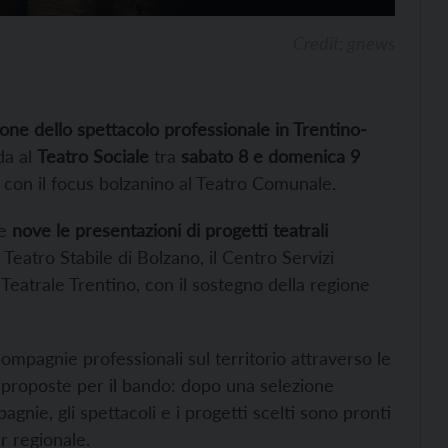
Credit: gnews
ione dello spettacolo professionale in Trentino-
da al
Teatro Sociale
tra
sabato 8 e domenica 9
 con il focus bolzanino al Teatro Comunale.
e
nove le presentazioni di progetti teatrali
 Teatro Stabile di Bolzano, il Centro Servizi
Teatrale Trentino, con il sostegno della regione
mpagnie professionali sul territorio attraverso le
0 proposte per il bando: dopo una selezione
nie, gli spettacoli e i progetti scelti sono pronti
r regionale.