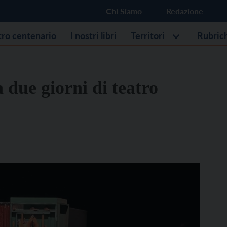
Chi Siamo
Redazione
stro centenario
I nostri libri
Territori
Rubric
due giorni di teatro