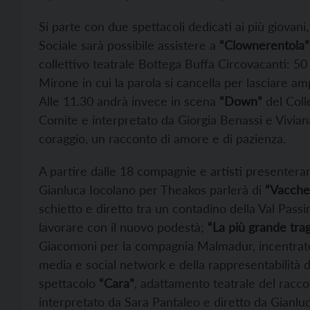
Si parte con due spettacoli dedicati ai più giovani,
Sociale sarà possibile assistere a
“Clownerentola”
collettivo teatrale Bottega Buffa Circovacanti: 50 
Mirone in cui la parola si cancella per lasciare am
Alle 11.30 andrà invece in scena
“Down”
del Coll
Comite e interpretato da Giorgia Benassi e Vivian
coraggio, un racconto di amore e di pazienza.
A partire dalle 18 compagnie e artisti presenterann
Gianluca Iocolano per Theakos parlerà di
“Vacche
schietto e diretto tra un contadino della Val Pass
lavorare con il nuovo podestà;
“La più grande tra
Giacomoni per la compagnia Malmadur, incentrato 
media e social network e della rappresentabilità de
spettacolo
“Cara”
, adattamento teatrale del racc
interpretato da Sara Pantaleo e diretto da Gianluc