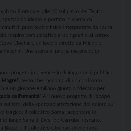
 sabato 8 ottobre: alle 10 sul palco del Teatro
, spettacolo ideato e portato in scena dal
minuti di puro teatro fisico interpretato da Laura
pio respiro comunicativo ai soli gesti e al corpo.
ettivo Clochart, un lavoro diretto da Michele
a Pacchin. Una storia di paura, ma anche di
o i progetti in divenire in dialogo con il pubblico:
 Magre”
, testo che racconta di un confronto
iria e un giovane emiliano giunto a Merano per
gedia dell’umanità”
è il nuovo progetto di Jacopo
sui temi della spettacolarizzazione del dolore su
l tragico; il collettivo Soma racconterà lo
onto lungo Sana di Desirée Carruba Toscano,
a Bazzoli. Il Collettivo Clochart presenterà