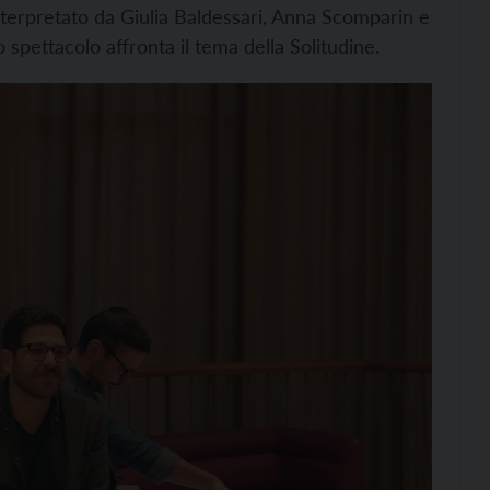
interpretato da Giulia Baldessari, Anna Scomparin e
o spettacolo affronta il tema della Solitudine.