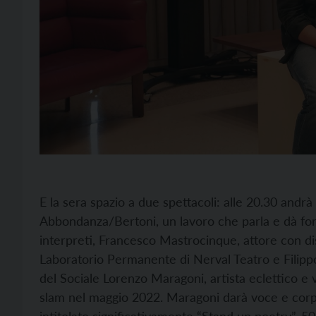
E la sera spazio a due spettacoli: alle 20.30 andrà
Abbondanza/Bertoni, un lavoro che parla e dà form
interpreti, Francesco Mastrocinque, attore con dis
Laboratorio Permanente di Nerval Teatro e Filippo P
del Sociale Lorenzo Maragoni, artista eclettico e
slam nel maggio 2022. Maragoni darà voce e corpo
intitolato significativamente “Stand up poetry”, 50 m