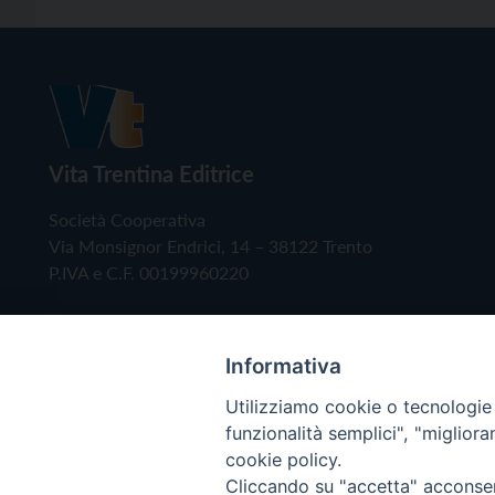
Vita Trentina Editrice
Società Cooperativa
Via Monsignor Endrici, 14 – 38122 Trento
P.IVA e C.F. 00199960220
Informativa
Utilizziamo cookie o tecnologie s
funzionalità semplici", "miglior
cookie policy.
Cliccando su "accetta" acconsent