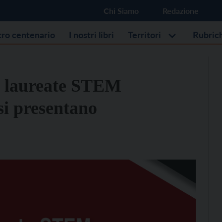
Chi Siamo
Redazione
stro centenario
I nostri libri
Territori
Rubric
e laureate STEM
si presentano