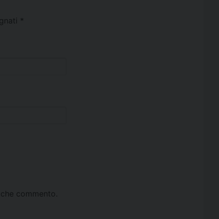
egnati
*
ta che commento.