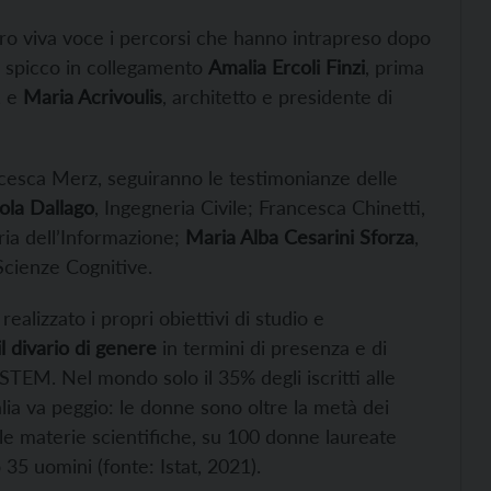
loro viva voce i percorsi che hanno intrapreso dopo
di spicco in collegamento
Amalia Ercoli Finzi
, prima
, e
Maria Acrivoulis
, architetto e presidente di
cesca Merz, seguiranno le testimonianze delle
ola Dallago
, Ingegneria Civile; Francesca Chinetti,
ria dell’Informazione;
Maria Alba Cesarini Sforza
,
 Scienze Cognitive.
ealizzato i propri obiettivi di studio e
l divario di genere
in termini di presenza e di
e STEM. Nel mondo solo il 35% degli iscritti alle
alia va peggio: le donne sono oltre la metà dei
le materie scientifiche, su 100 donne laureate
35 uomini (fonte: Istat, 2021).