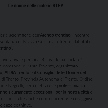
rie scientifiche dell’
Ateneo trentino
l’incontro,
sentanza di Palazzo Geremia a Trento, dal titolo
entino
”.
 (lavorativa e personale) dove le ha portate?
e domande, durante l’evento, organizzato
to
,
AIDIA Trento
e il
Consiglio delle Donne del
ità di Trento, Provincia Autonoma di Trento, Ordine
ione Negrelli, per celebrare le
professionalità
nne sicuramente eccezionali per la nostra città
e
oco, con scelte anche controcorrente e coraggiose,
scienze cognitive.