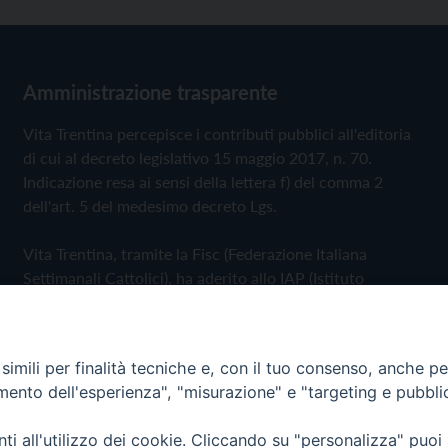
Amministrazione trasparente
Vita Trentina percepisce i contributi pubblici all'editoria
di cui al decreto legislativo 15 maggio 2017, n. 70.
Indicazione resa ai sensi della lettera f) del comma 2
dell'art. 5 del medesimo decreto Lgs.
Vita Trentina, tramite la Fisc (Federazione Italiana
Settimanali Cattolici), ha aderito allo IAP (Istituto
dell'Autodisciplina Pubblicitaria) accettando il Codice di
Autodisciplina della Comunicazione Commerciale
imili per finalità tecniche e, con il tuo consenso, anche per 
Privacy Policy
Cookie Policy
amento dell'esperienza", "misurazione" e "targeting e pubbli
i all'utilizzo dei cookie. Cliccando su "personalizza" puoi