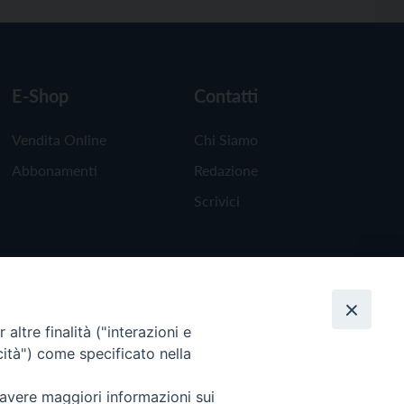
E-Shop
Contatti
Vendita Online
Chi Siamo
Abbonamenti
Redazione
Scrivici
altre finalità ("interazioni e
cità") come specificato nella
 avere maggiori informazioni sui