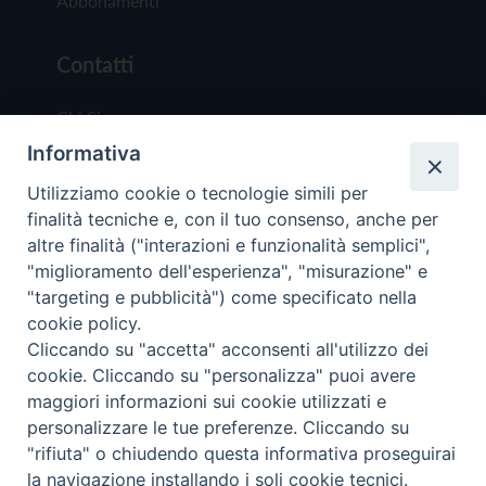
Abbonamenti
Contatti
Chi Siamo
Informativa
Redazione
Scrivici
Utilizziamo cookie o tecnologie simili per
finalità tecniche e, con il tuo consenso, anche per
altre finalità ("interazioni e funzionalità semplici",
"miglioramento dell'esperienza", "misurazione" e
"targeting e pubblicità") come specificato nella
cookie policy.
Copyright © 2019 - Tutti i diritti riservati - Vit
Cliccando su "accetta" acconsenti all'utilizzo dei
Trentina Editrice
cookie. Cliccando su "personalizza" puoi avere
maggiori informazioni sui cookie utilizzati e
Privacy Policy
personalizzare le tue preferenze. Cliccando su
Torna all'inizi
"rifiuta" o chiudendo questa informativa proseguirai
la navigazione installando i soli cookie tecnici.