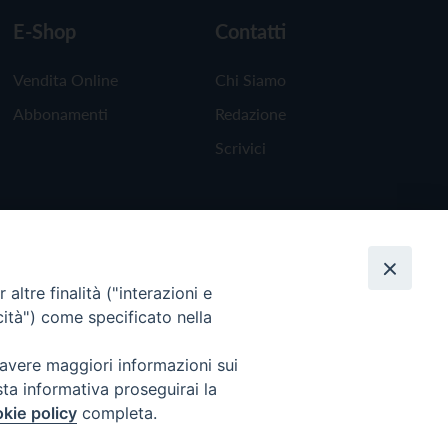
E-Shop
Contatti
Vendita Online
Chi Siamo
Abbonamenti
Redazione
Scrivici
altre finalità ("interazioni e
cità") come specificato nella
 avere maggiori informazioni sui
sta informativa proseguirai la
kie policy
completa.