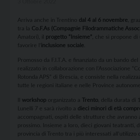
3 Ottobre 2022
Arriva anche in Trentino
dal 4 al 6 novembre
, gra
tra la
Co.F.As (Compagnie Filodrammatiche Associ
Amatori), il
progetto “Insieme”
, che si propone di 
favorire l’
inclusione sociale
.
Promosso da F.I.T.A. e finanziato da un bando del 
realizzato in collaborazione con l’Associazione 
Rotonda APS” di Brescia, e consiste nella realizza
tutte le regioni italiane e nelle Province autonom
Il
workshop
organizzato a
Trento
, della durata di 
Lunelli 7 e sarà rivolto a
dieci minori di età compre
accompagnati, ospiti delle strutture che avranno 
prossimo. Insieme a loro, dieci giovani teatranti, d
provincia di Trento tra i più interessati all’utilizzo