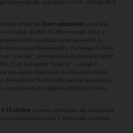
i interessati alla segreteria Co.F.As. (info@cofs.it
 settore attiva nel
Teatro amatoriale
, associa in
 con un totale di oltre 25.000 tesserati. Oltre a
 amministrativi, organizza numerosi eventi di
in forma non professionistica. Da tempo F.I.T.A si
e e per il sociale”, promuovendo numerosi progetti
tiche. “Con il progetto “Insieme” – spiega il
are una nuova esperienza di inclusione sociale
ne del ruolo del Teatro nella società, augurandoci
e un percorso di maggiore utilizzo del Teatro
 il 15 ottobre
saranno sottoposte alla valutazione
to sarà comunicato entro 5 giorni dalla scadenza