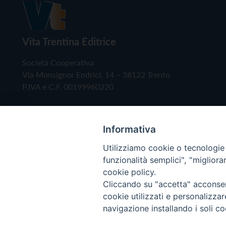
Vita Trentina Editrice
Società Cooperativa
Via Monsignor Endrici, 14 – 38122 Trento
P.IVA e C.F. 00199960220
Informativa
Utilizziamo cookie o tecnologie s
funzionalità semplici", "miglior
cookie policy.
Cliccando su "accetta" acconsent
Copyright © 2019 - Tutti i diritti riservati - Vita
cookie utilizzati e personalizza
navigazione installando i soli co
Privacy Policy