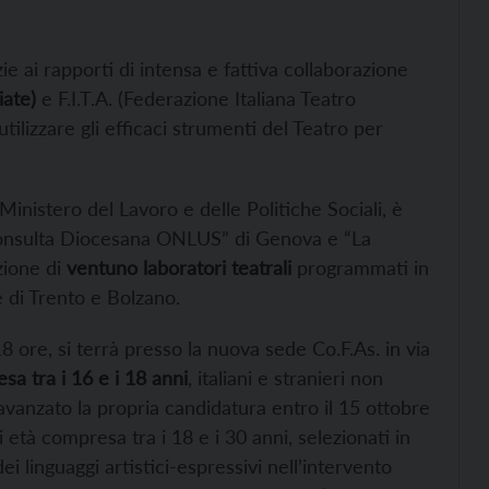
zie ai rapporti di intensa e fattiva collaborazione
ate)
e F.I.T.A. (Federazione Italiana Teatro
utilizzare gli efficaci strumenti del Teatro per
Ministero del Lavoro e delle Politiche Sociali, è
“Consulta Diocesana ONLUS” di Genova e “La
zione di
ventuno laboratori teatrali
programmati in
e di Trento e Bolzano.
18 ore, si terrà presso la nuova sede Co.F.As. in via
sa tra i 16 e i 18 anni
, italiani e stranieri non
avanzato la propria candidatura entro il 15 ottobre
i età compresa tra i 18 e i 30 anni, selezionati in
 dei linguaggi artistici-espressivi nell’intervento