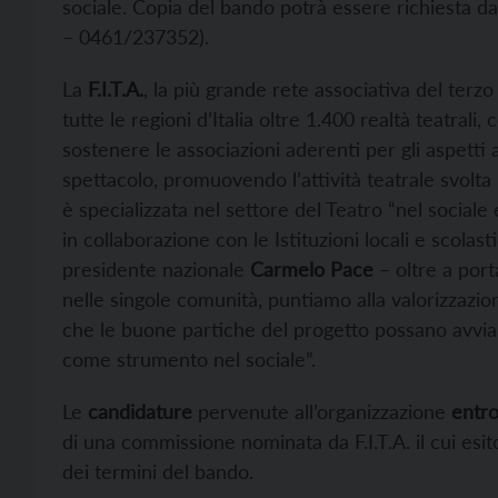
sociale. Copia del bando potrà essere richiesta dagl
– 0461/237352).
La
F.I.T.A.
, la più grande rete associativa del terzo
tutte le regioni d’Italia oltre 1.400 realtà teatrali,
sostenere le associazioni aderenti per gli aspetti
spettacolo, promuovendo l’attività teatrale svolta 
è specializzata nel settore del Teatro “nel social
in collaborazione con le Istituzioni locali e scolas
presidente nazionale
Carmelo Pace
– oltre a port
nelle singole comunità, puntiamo alla valorizzazio
che le buone partiche del progetto possano avviar
come strumento nel sociale”.
Le
candidature
pervenute all’organizzazione
entro
di una commissione nominata da F.I.T.A. il cui esi
dei termini del bando.