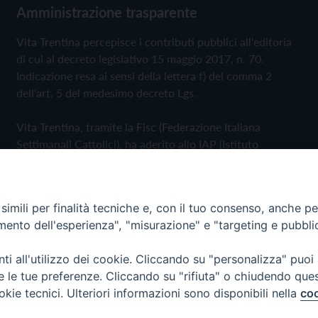
Amministrazione trasparente
Vita Trentina percepisce i contributi pubblici all'editoria
di cui al decreto legislativo 15 maggio 2017, n. 70.
Indicazione resa ai sensi della lettera f) del comma 2
dell'art. 5 del medesimo decreto Lgs.
Vita Trentina, tramite la Fisc (Federazione Italiana
Settimanali Cattolici), ha aderito allo IAP (Istituto
dell'Autodisciplina Pubblicitaria) accettando il Codice di
Autodisciplina della Comunicazione Commerciale
imili per finalità tecniche e, con il tuo consenso, anche per 
Privacy Policy
Cookie Policy
amento dell'esperienza", "misurazione" e "targeting e pubbli
i all'utilizzo dei cookie. Cliccando su "personalizza" puoi
 Trentina Editrice
re le tue preferenze. Cliccando su "rifiuta" o chiudendo que
okie tecnici. Ulteriori informazioni sono disponibili nella
coo