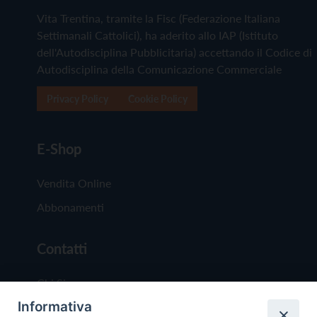
Vita Trentina, tramite la Fisc (Federazione Italiana
Settimanali Cattolici), ha aderito allo IAP (Istituto
dell'Autodisciplina Pubblicitaria) accettando il Codice di
Autodisciplina della Comunicazione Commerciale
Privacy Policy
Cookie Policy
E-Shop
Vendita Online
Abbonamenti
Contatti
Chi Siamo
Informativa
Redazione