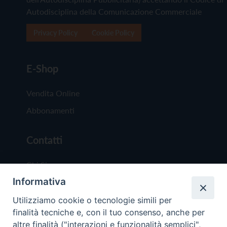
Autodisciplina della Comunicazione Commerciale
Privacy Policy
Cookie Policy
E-Shop
Vendita Online
Abbonamenti
Contatti
Chi Siamo
Informativa
Redazione
Scrivici
Utilizziamo cookie o tecnologie simili per
finalità tecniche e, con il tuo consenso, anche per
altre finalità ("interazioni e funzionalità semplici",