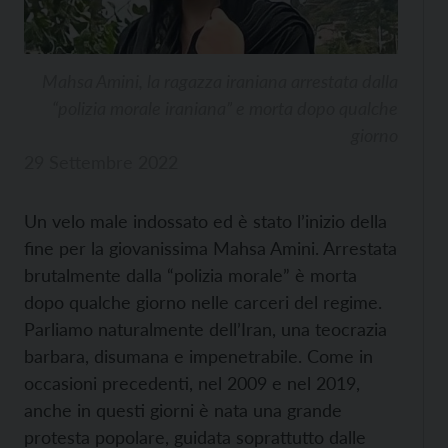
Mahsa Amini, la ragazza iraniana arrestata dalla
“polizia morale iraniana” e morta dopo qualche
giorno
29 Settembre 2022
Un velo male indossato ed è stato l’inizio della
fine per la giovanissima Mahsa Amini. Arrestata
brutalmente dalla “polizia morale” è morta
dopo qualche giorno nelle carceri del regime.
Parliamo naturalmente dell’Iran, una teocrazia
barbara, disumana e impenetrabile. Come in
occasioni precedenti, nel 2009 e nel 2019,
anche in questi giorni è nata una grande
protesta popolare, guidata soprattutto dalle