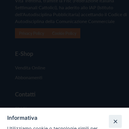
Vita Trentina, tramite la Fisc (Federazione Italiana
Settimanali Cattolici), ha aderito allo IAP (Istituto
dell'Autodisciplina Pubblicitaria) accettando il Codice di
Autodisciplina della Comunicazione Commerciale
Privacy Policy
Cookie Policy
E-Shop
Vendita Online
Abbonamenti
Contatti
Chi Siamo
Informativa
Redazione
Scrivici
Utilizziamo cookie o tecnologie simili per