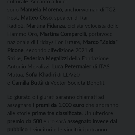
culturale. Accanto a lui ci
sono
Manuela
Moreno
, anchorwoman di TG2
Post,
Matteo
Osso
, speaker di Rai
Radio2,
Martina
Fidanza
, ciclista velocista delle
Fiamme Oro,
Martina
Comparelli
, portavoce
nazionale di Fridays For Future,
Marco “Zelda”
Picone
, secondo all’edizione 2021 di
Strike,
Federica
Megalizzi
della Fondazione
Antonio Megalizzi,
Luca
Petermaier
di ITAS
Mutua,
Sofia
Khadiri
di LDV20
e
Camilla
Buttà
di Vector Società Benefit.
Le giurate e i giurati saranno chiamati ad
assegnare i
premi da
1.000 euro
che andranno
alle storie
prime tre classificate
. Un ulteriore
premio da 500
euro sarà
assegnato invece dal
pubblico
. I vincitori e le vincitrici potranno