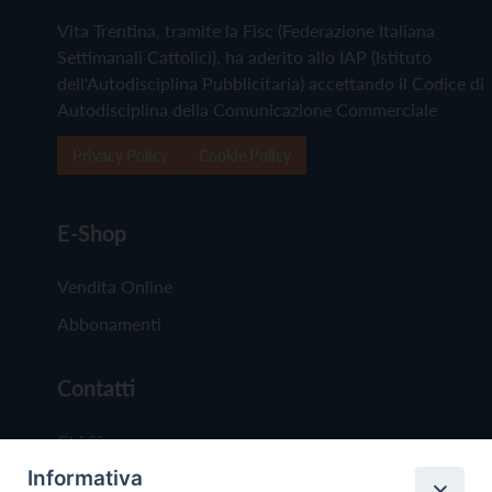
Vita Trentina, tramite la Fisc (Federazione Italiana
Settimanali Cattolici), ha aderito allo IAP (Istituto
dell'Autodisciplina Pubblicitaria) accettando il Codice di
Autodisciplina della Comunicazione Commerciale
Privacy Policy
Cookie Policy
E-Shop
Vendita Online
Abbonamenti
Contatti
Chi Siamo
Informativa
Redazione