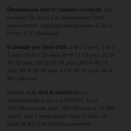
Diminuiscono invece i pazienti ricoverati
, che
risultano 59, di cui 3 in rianimazione. Sette i
nuovi ricoveri registrati nella giornata di ieri a
fronte di 10 dimissioni.
Il contagio per classi d’età
: 2 di 0-2 anni; 1 di 3-
5 anni; 14 di 6-10 anni; 26 di 11-13 anni; 21 di
14-18 anni; 163 di 19-39 anni; 269 di 40-59
anni; 89 di 60-69 anni; 67 di 70-79 anni; 44 di
80 o più anni.
Il totale delle
dosi di vaccino
finora
somministrate è pari a 1.254.623, di cui
428.946 seconde dosi, 340.998 terze e 33.688
quarte dosi. I nuovi guariti sono 279 per un
totale di 207.554 da inizio pandemia.