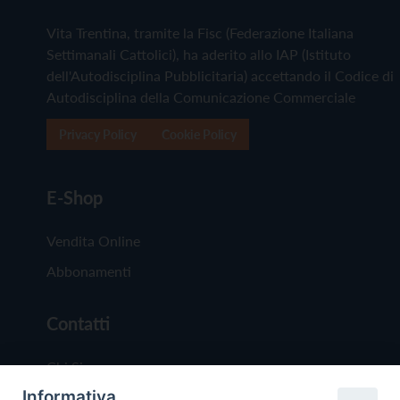
Vita Trentina, tramite la Fisc (Federazione Italiana
Settimanali Cattolici), ha aderito allo IAP (Istituto
dell'Autodisciplina Pubblicitaria) accettando il Codice di
Autodisciplina della Comunicazione Commerciale
Privacy Policy
Cookie Policy
E-Shop
Vendita Online
Abbonamenti
Contatti
Chi Siamo
Informativa
Redazione