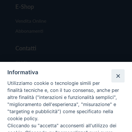
E-Shop
Vendita Online
Abbonamenti
Contatti
Chi Siamo
Informativa
Redazione
Scrivici
Utilizziamo cookie o tecnologie simili per
finalità tecniche e, con il tuo consenso, anche per
altre finalità ("interazioni e funzionalità semplici",
"miglioramento dell'esperienza", "misurazione" e
"targeting e pubblicità") come specificato nella
cookie policy.
Copyright © 2019 - Tutti i diritti riservati - Vit
Cliccando su "accetta" acconsenti all'utilizzo dei
Trentina Editrice