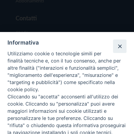
Abbonamenti
Contatti
Chi Siamo
Informativa
Redazione
Scrivici
Utilizziamo cookie o tecnologie simili per
finalità tecniche e, con il tuo consenso, anche per
altre finalità ("interazioni e funzionalità semplici",
"miglioramento dell'esperienza", "misurazione" e
"targeting e pubblicità") come specificato nella
cookie policy.
Copyright © 2019 - Tutti i diritti riservati - Vit
Cliccando su "accetta" acconsenti all'utilizzo dei
Trentina Editrice
cookie. Cliccando su "personalizza" puoi avere
maggiori informazioni sui cookie utilizzati e
Privacy Policy
personalizzare le tue preferenze. Cliccando su
Torna all'inizi
"rifiuta" o chiudendo questa informativa proseguirai
la navigazione installando i soli cookie tecnici.