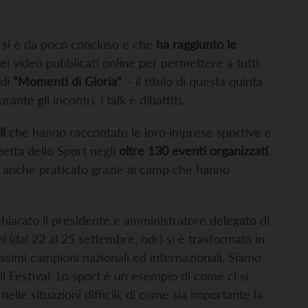
si è da poco concluso e che
ha raggiunto le
 dei video pubblicati online per permettere a tutti
di
“Momenti di Gloria”
– il titolo di questa quinta
nte gli incontri, i talk e dibattiti.
li
che hanno raccontato le loro imprese sportive e
zetta dello Sport negli
oltre 130 eventi organizzati
.
o anche praticato grazie ai camp che hanno
chiarato il presidente e amministratore delegato di
ni (dal 22 al 25 settembre, ndr) si è trasformata in
issimi campioni nazionali ed internazionali. Siamo
 il Festival. Lo sport è un esempio di come ci si
lle situazioni difficili, di come sia importante la