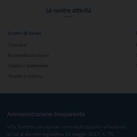
Le nostre attività
Scelte di fondo
Cronaca
Economia e Lavoro
Salute e benessere
Scuola e cultura
Amministrazione trasparente
Vita Trentina percepisce i contributi pubblici all'editoria
di cui al decreto legislativo 15 maggio 2017, n. 70.