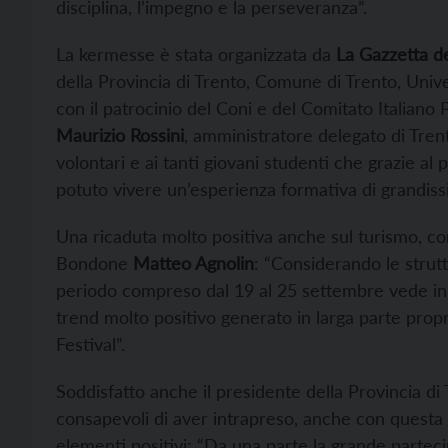
disciplina, l’impegno e la perseveranza”.
La kermesse è stata organizzata da
La Gazzetta de
della Provincia di Trento, Comune di Trento, Unive
con il patrocinio del Coni e del Comitato Italiano
Maurizio Rossini
, amministratore delegato di Trent
volontari e ai tanti giovani studenti che grazie al 
potuto vivere un’esperienza formativa di grandiss
Una ricaduta molto positiva anche sul turismo, co
Bondone
Matteo Agnolin
: “Considerando le strut
periodo compreso dal 19 al 25 settembre vede in
trend molto positivo generato in larga parte proprio
Festival”.
Soddisfatto anche il presidente della Provincia di
consapevoli di aver intrapreso, anche con questa q
elementi positivi: “Da una parte la grande parteci