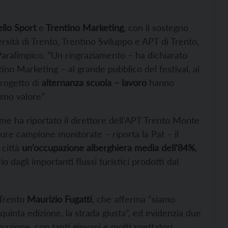
llo Sport
e
Trentino Marketing
, con il sostegno
rsità di Trento, Trentino Sviluppo e APT di Trento,
 Paralimpico. “Un ringraziamento – ha dichiarato
ino Marketing – al grande pubblico del festival, ai
progetto di
alternanza scuola – lavoro
hanno
imo valore”
me ha riportato il direttore dell’APT Trento Monte
ture campione monitorate – riporta la Pat – il
 città
un’occupazione alberghiera media dell’84%
,
 dagli importanti flussi turistici prodotti dal
 Trento
Maurizio Fugatti
, che afferma “siamo
uinta edizione, la strada giusta”, ed evidenzia due
pazione, con tanti giovani e molti spettatori