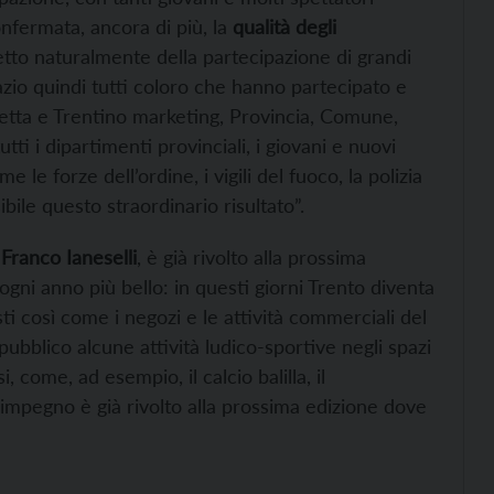
confermata, ancora di più, la
qualità degli
netto naturalmente della partecipazione di grandi
azio quindi tutti coloro che hanno partecipato e
zetta e Trentino marketing, Provincia, Comune,
ti i dipartimenti provinciali, i giovani e nuovi
 le forze dell’ordine, i vigili del fuoco, la polizia
ile questo straordinario risultato”.
Franco Ianeselli
, è già rivolto alla prossima
 ogni anno più bello: in questi giorni Trento diventa
sti così come i negozi e le attività commerciali del
bblico alcune attività ludico-sportive negli spazi
i, come, ad esempio, il calcio balilla, il
L’impegno è già rivolto alla prossima edizione dove