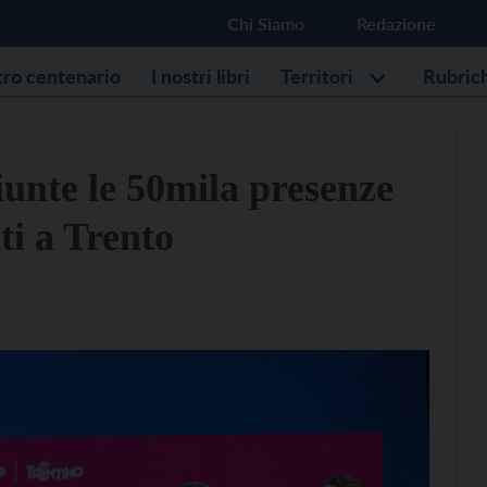
Chi Siamo
Redazione
stro centenario
I nostri libri
Territori
Rubric
giunte le 50mila presenze
ti a Trento