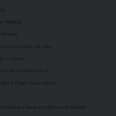
rtu
ime Mbandà
 del mito
ta il ping pong e la Cina
a il ciclismo
il golf più bello che c’è
nghi e Pilato, acqua azzurra
Echenique e Ivovic pro Recco e Settebello: