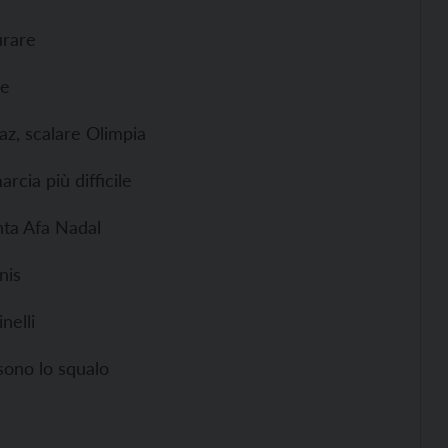
urare
ne
az, scalare Olimpia
rcia più difficile
nta Afa Nadal
nis
nelli
sono lo squalo