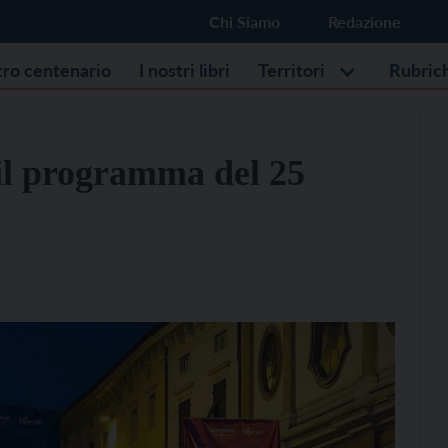
Chi Siamo
Redazione
stro centenario
I nostri libri
Territori
Rubric
o il programma del 25