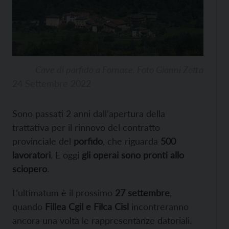
Cave di porfido a Fornace. Foto Gianni Zotta
24 Settembre 2022
Sono passati 2 anni dall’apertura della
trattativa per il rinnovo del contratto
provinciale del
porfido
, che riguarda
500
lavoratori
. E oggi
gli operai sono pronti allo
sciopero
.
L’ultimatum è il prossimo
27 settembre
,
quando
Fillea Cgil e Filca Cisl
incontreranno
ancora una volta le rappresentanze datoriali.