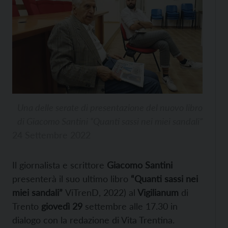
Una delle serate di presentazione del nuovo libro
di Giacomo Santini “Quanti sassi nei miei sandali”
24 Settembre 2022
Il giornalista e scrittore
Giacomo Santini
presenterà il suo ultimo libro
“Quanti sassi nei
miei sandali”
ViTrenD, 2022) al
Vigilianum
di
Trento
giovedì 29
settembre alle 17.30 in
dialogo con la redazione di Vita Trentina.