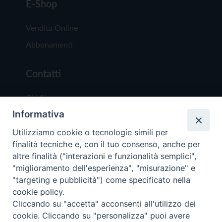
E-Shop
Vendita Online
Abbonamenti
Contatti
Chi Siamo
Informativa
Redazione
Scrivici
Utilizziamo cookie o tecnologie simili per
finalità tecniche e, con il tuo consenso, anche per
altre finalità ("interazioni e funzionalità semplici",
"miglioramento dell'esperienza", "misurazione" e
"targeting e pubblicità") come specificato nella
cookie policy.
Copyright © 2019 - Tutti i diritti riservati - Vit
Cliccando su "accetta" acconsenti all'utilizzo dei
Trentina Editrice
cookie. Cliccando su "personalizza" puoi avere