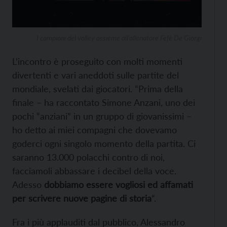
I campioni del volley assieme all’allenatore Fefè De Giorgi
L’incontro è proseguito con molti momenti
divertenti e vari aneddoti sulle partite del
mondiale, svelati dai giocatori. “Prima della
finale – ha raccontato Simone Anzani, uno dei
pochi “anziani” in un gruppo di giovanissimi –
ho detto ai miei compagni che dovevamo
goderci ogni singolo momento della partita. Ci
saranno 13.000 polacchi contro di noi,
facciamoli abbassare i decibel della voce.
Adesso
dobbiamo essere vogliosi ed affamati
per scrivere nuove pagine di storia
“.
Fra i più applauditi dal pubblico, Alessandro