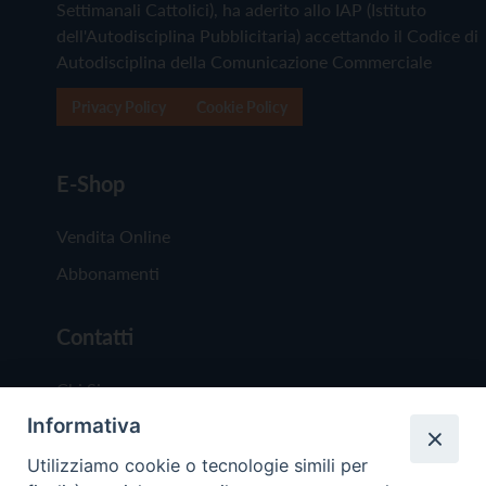
Settimanali Cattolici), ha aderito allo IAP (Istituto
dell'Autodisciplina Pubblicitaria) accettando il Codice di
Autodisciplina della Comunicazione Commerciale
Privacy Policy
Cookie Policy
E-Shop
Vendita Online
Abbonamenti
Contatti
Chi Siamo
Informativa
Redazione
Scrivici
Utilizziamo cookie o tecnologie simili per