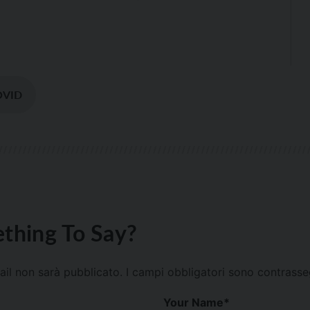
OVID
thing To Say?
mail non sarà pubblicato.
I campi obbligatori sono contrass
Your Name
*