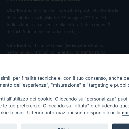
Vita Trentina percepisce i contributi pubblici all'editoria
di cui al decreto legislativo 15 maggio 2017, n. 70.
Indicazione resa ai sensi della lettera f) del comma 2
dell'art. 5 del medesimo decreto Lgs.
Vita Trentina, tramite la Fisc (Federazione Italiana
Settimanali Cattolici), ha aderito allo IAP (Istituto
dell'Autodisciplina Pubblicitaria) accettando il Codice di
Autodisciplina della Comunicazione Commerciale
imili per finalità tecniche e, con il tuo consenso, anche per 
Privacy Policy
Cookie Policy
amento dell'esperienza", "misurazione" e "targeting e pubbli
i all'utilizzo dei cookie. Cliccando su "personalizza" puoi
 Trentina Editrice
re le tue preferenze. Cliccando su "rifiuta" o chiudendo que
okie tecnici. Ulteriori informazioni sono disponibili nella
coo