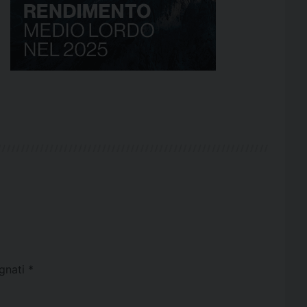
egnati
*