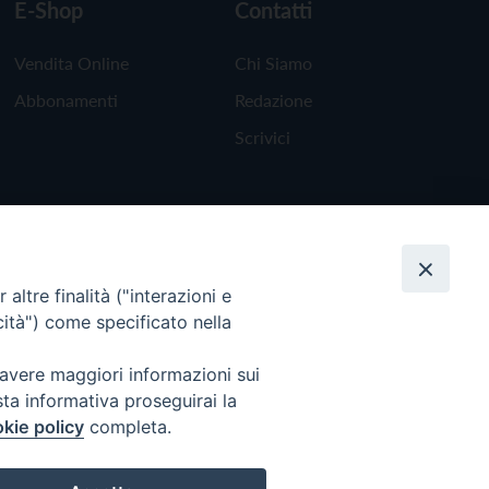
E-Shop
Contatti
Vendita Online
Chi Siamo
Abbonamenti
Redazione
Scrivici
altre finalità ("interazioni e
cità") come specificato nella
 avere maggiori informazioni sui
sta informativa proseguirai la
kie policy
completa.
Torna all'inizio