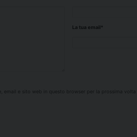
La tua email
*
e, email e sito web in questo browser per la prossima vol