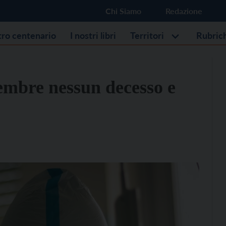
Chi Siamo
Redazione
stro centenario
I nostri libri
Territori
Rubric
tembre nessun decesso e