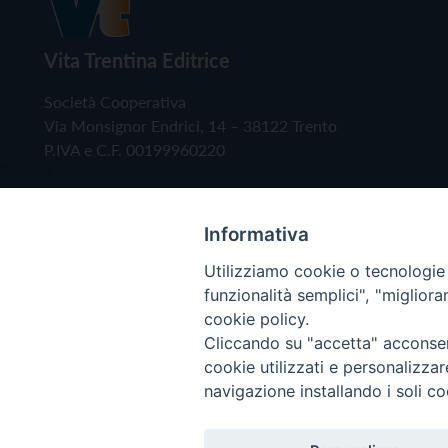
Vita Trentina Editrice
Società Cooperativa
Via Monsignor Endrici, 14 – 38122 Trento
P.IVA e C.F. 00199960220
Informativa
Utilizziamo cookie o tecnologie s
funzionalità semplici", "miglior
cookie policy.
Cliccando su "accetta" acconsent
Copyright © 2019 - Tutti i diritti riservati - Vita
cookie utilizzati e personalizza
navigazione installando i soli co
Privacy Policy