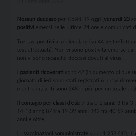
23 Settembre 2022
Nessun decesso
per Covid-19 oggi (
venerdì 23
se
positivi
emersi nelle ultime 24 ore e comunicati da
Tre casi positivi al molecolare (su 44 test effettuat
test effettuati). Non vi sono positività emerse dai 
non vi sono neanche decessi dovuti al virus.
I
pazienti ricoverati
sono 42 (in aumento di due unit
giornata di ieri sono stati registrati 6 nuovi ricover
mentre i guariti sono 248 in più, per un totale di
Il contagio per classi d’età
: 7 tra 0-2 anni; 3 tra 3
14-18 anni; 87 tra 19-39 anni; 142 tra 40-59 anni;
anni e oltre.
Le
vaccinazioni somministrate
sono 1.253.610, di 