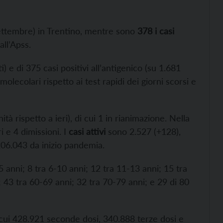
ttembre) in Trentino, mentre sono
378 i casi
ll’Apss.
i) e di 375 casi positivi all’antigenico (su 1.681
molecolari rispetto ai test rapidi dei giorni scorsi e
à rispetto a ieri), di cui 1 in rianimazione. Nella
i e 4 dimissioni. I
casi attivi
sono 2.527 (+128),
 206.043 da inizio pandemia.
-5 anni; 8 tra 6-10 anni; 12 tra 11-13 anni; 15 tra
 43 tra 60-69 anni; 32 tra 70-79 anni; e 29 di 80
cui 428.921 seconde dosi, 340.888 terze dosi e