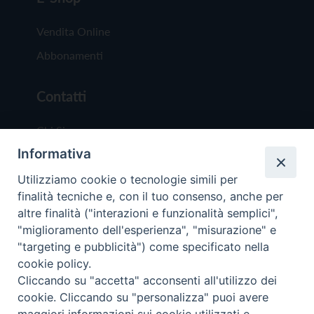
Vendita Online
Abbonamenti
Contatti
Chi Siamo
Informativa
Redazione
Scrivici
Utilizziamo cookie o tecnologie simili per
finalità tecniche e, con il tuo consenso, anche per
altre finalità ("interazioni e funzionalità semplici",
"miglioramento dell'esperienza", "misurazione" e
"targeting e pubblicità") come specificato nella
cookie policy.
Copyright © 2019 - Tutti i diritti riservati - Vit
Cliccando su "accetta" acconsenti all'utilizzo dei
Trentina Editrice
cookie. Cliccando su "personalizza" puoi avere