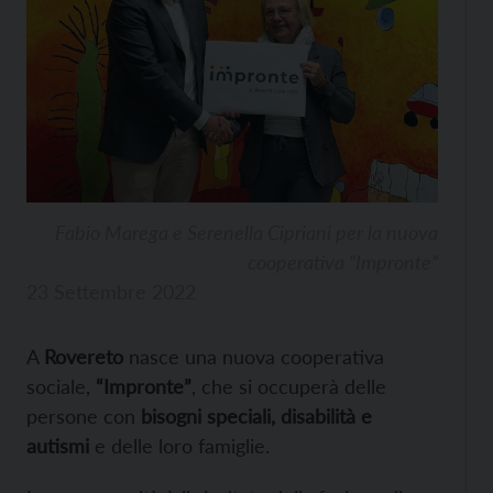
Fabio Marega e Serenella Cipriani per la nuova
cooperativa “Impronte”
23 Settembre 2022
A
Rovereto
nasce una nuova cooperativa
sociale,
“Impronte”
, che si occuperà delle
persone con
bisogni speciali, disabilità e
autismi
e delle loro famiglie.