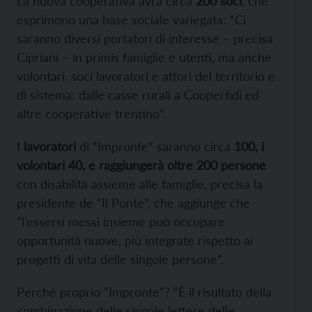
La nuova cooperativa avrà circa
200 soci
, che
esprimono una base sociale variegata: “Ci
saranno diversi portatori di interesse – precisa
Cipriani – in primis famiglie e utenti, ma anche
volontari, soci lavoratori e attori del territorio e
di sistema: dalle casse rurali a Cooperfidi ed
altre cooperative trentino”.
I
lavoratori
di “Impronte” saranno circa
100, i
volontari 40, e raggiungerà oltre 200 persone
con disabilità assieme alle famiglie, precisa la
presidente de “Il Ponte”, che aggiunge che
“l’essersi messi insieme può occupare
opportunità nuove, più integrate rispetto ai
progetti di vita delle singole persone”.
Perché proprio “Impronte”? “È il risultato della
combinazione delle singole lettere delle