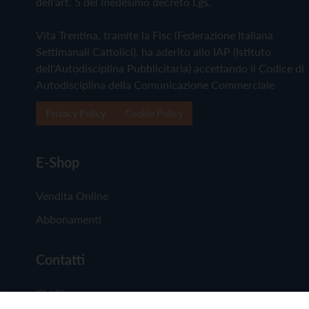
dell'art. 5 del medesimo decreto Lgs.
Vita Trentina, tramite la Fisc (Federazione Italiana
Settimanali Cattolici), ha aderito allo IAP (Istituto
dell'Autodisciplina Pubblicitaria) accettando il Codice di
Autodisciplina della Comunicazione Commerciale
Privacy Policy
Cookie Policy
E-Shop
Vendita Online
Abbonamenti
Contatti
Chi Siamo