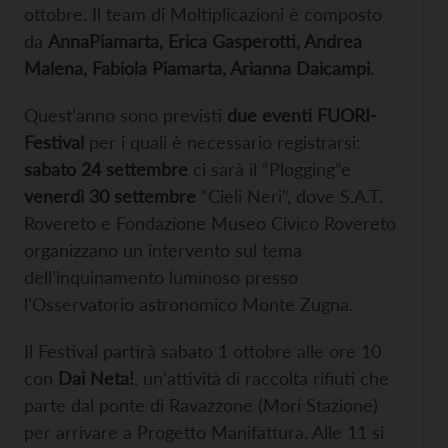
ottobre. Il team di Moltiplicazioni è composto
da
AnnaPiamarta, Erica Gasperotti, Andrea
Malena, Fabiola Piamarta, Arianna Daicampi
.
Quest’anno sono previsti
due eventi FUORI-
Festival
per i quali è necessario registrarsi:
sabato 24 settembre
ci sarà il “Plogging”e
venerdì 30 settembre
“Cieli Neri”, dove S.A.T.
Rovereto e Fondazione Museo Civico Rovereto
organizzano un intervento sul tema
dell’inquinamento luminoso presso
l’Osservatorio astronomico Monte Zugna.
Il Festival partirà sabato 1 ottobre alle ore 10
con
Dai Neta!
, un’attività di raccolta rifiuti che
parte dal ponte di Ravazzone (Mori Stazione)
per arrivare a Progetto Manifattura. Alle 11 si