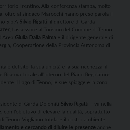
territorio Trentino. Alla conferenza stampa, molto
a, oltre al sindaco Marocchi hanno preso parola il
mo S.p.A
Silvio Rigatti
, il direttore di Garda
azer
, l’assessore al Turismo del Comune di Tenno
 d’Area
Giulia Dalla Palma
e il dirigente generale di
nergia, Cooperazione della Provincia Autonoma di
ale del sito, la sua unicità e la sua ricchezza, il
e Riserva Locale all’interno del Piano Regolatore
nte il Lago di Tenno, le sue spiagge e la zona
residente di Garda Dolomiti
Silvio Rigatti
– va nella
,
con l’obiettivo di elevare la qualità, soprattutto
di Tenno. Vogliamo tutelare il nostro ambiente,
llamento e cercando di diluire le presenze
anche