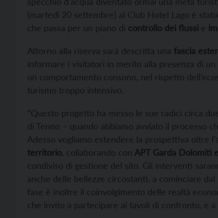
specchio d’acqua diventato ormai una meta turisti
(martedì 20 settembre) al Club Hotel Lago è stat
che passa per un piano di
controllo dei flussi
e
im
Attorno alla riserva sarà descritta una
fascia este
informare i visitatori in merito alla presenza di un
un comportamento consono, nel rispetto dell’ecos
turismo troppo intensivo.
“Questo progetto ha messo le sue radici circa du
di Tenno – quando abbiamo avviato il processo che
Adesso vogliamo estendere la prospettiva oltre l’
territorio
, collaborando con
APT Garda Dolomiti e 
condiviso di gestione del sito. Gli interventi sara
anche delle bellezze circostanti, a cominciare dal
fase è inoltre il coinvolgimento delle realtà econo
che invito a partecipare ai tavoli di confronto, e 