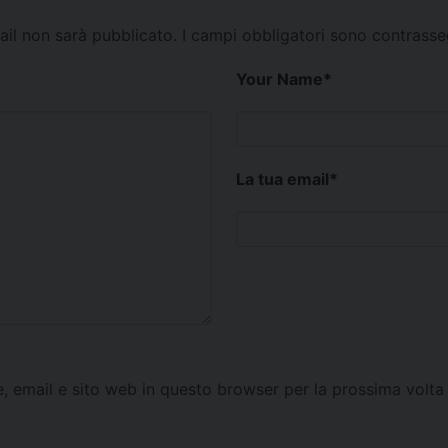
mail non sarà pubblicato.
I campi obbligatori sono contrass
Your Name
*
La tua email
*
e, email e sito web in questo browser per la prossima vol