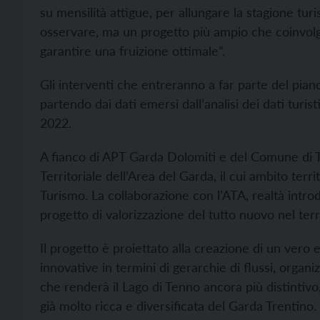
su mensilità attigue, per allungare la stagione tu
osservare, ma un progetto più ampio che coinvolge
garantire una fruizione ottimale”.
Gli interventi che entreranno a far parte del pian
partendo dai dati emersi dall’analisi dei dati turistic
2022.
A fianco di APT Garda Dolomiti e del Comune di Ten
Territoriale dell’Area del Garda, il cui ambito terri
Turismo. La collaborazione con l’ATA, realtà introd
progetto di valorizzazione del tutto nuovo nel terr
Il progetto è proiettato alla creazione di un vero 
innovative in termini di gerarchie di flussi, organ
che renderà il Lago di Tenno ancora più distintivo,
già molto ricca e diversificata del Garda Trentino.