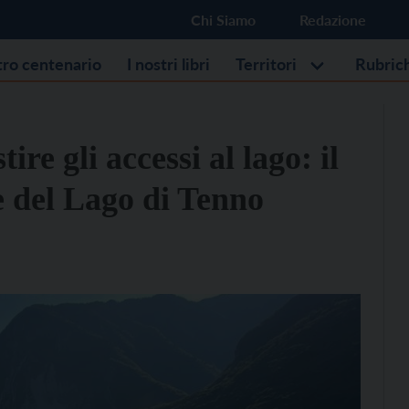
Chi Siamo
Redazione
stro centenario
I nostri libri
Territori
Rubric
ire gli accessi al lago: il
e del Lago di Tenno