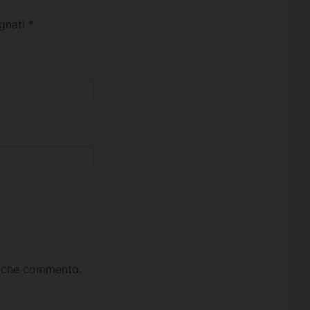
egnati
*
ta che commento.