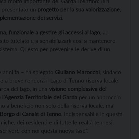
ca molto importante del Garda Trentino: ieri
o presentato un
progetto per la sua valorizzazione
,
plementazione dei servizi
.
rna
,
funzionale a gestire gli accessi al lago
, ad
 sito tutelato e a sensibilizzarli così a mantenere
istema. Questo per prevenire le derive di un
e anni fa – ha spiegato
Giuliano Marocchi
, sindaco
 a breve renderà il Lago di Tenno riserva locale.
area del lago, in una
visione complessiva del
l’Agenzia Territoriale del Garda
per un approccio
nno a beneficio non solo della riserva locale, ma
Borgo di Canale di Tenno
. Indispensabile in questa
miche, dei residenti e di tutte le realtà tennesi
a scrivere con noi questa nuova fase”.