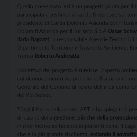
Quello presentato ieri è un progetto pilota per il 
partecipata a testimonianza dell’interesse sul tem
presidente di Garda Dolomiti Azienda per il Turis
Dolomiti Azienda per il Turismo S.p.A
Oskar Schw
Ilaria Bagozzi
, la responsabile Agenzie Territoriali
Dipartimento Territorio e Trasporti, Ambiente, E
Trento
Roberto Andreatta.
L’obiettivo del progetto è tutelare l’aspetto ambient
cui riconoscimento sta proprio nell’iscrizione com
Generale del Comune di Tenno dell’area comprende
del Rio Secco.
“Oggi il focus della nostra APT – ha spiegato il p
direzione della
gestione, più che della promozione
in riferimento ad hotspot importanti come il Lago 
che è la più grande ricchezza,
evitando il sovraffo