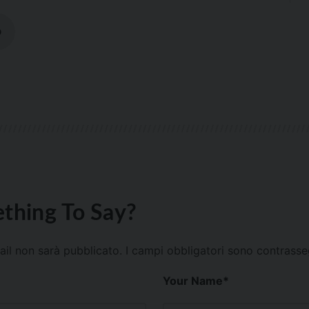
D
thing To Say?
mail non sarà pubblicato.
I campi obbligatori sono contrass
Your Name
*