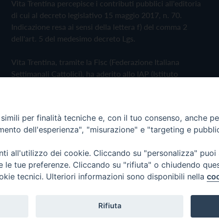
Vita Trentina percepisce i contributi pubblici all'editoria
di cui al decreto legislativo 15 maggio 2017, n. 70.
Indicazione resa ai sensi della lettera f) del comma 2
dell'art. 5 del medesimo decreto Lgs.
Vita Trentina, tramite la Fisc (Federazione Italiana
Settimanali Cattolici), ha aderito allo IAP (Istituto
dell'Autodisciplina Pubblicitaria) accettando il Codice di
Autodisciplina della Comunicazione Commerciale
imili per finalità tecniche e, con il tuo consenso, anche per 
Privacy Policy
Cookie Policy
amento dell'esperienza", "misurazione" e "targeting e pubbli
i all'utilizzo dei cookie. Cliccando su "personalizza" puoi
 Trentina Editrice
re le tue preferenze. Cliccando su "rifiuta" o chiudendo que
okie tecnici. Ulteriori informazioni sono disponibili nella
coo
Rifiuta