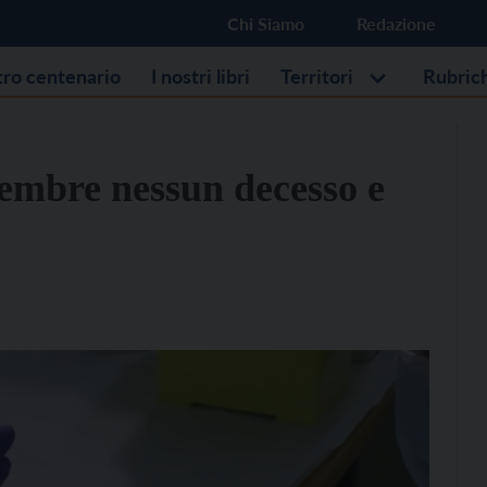
Chi Siamo
Redazione
stro centenario
I nostri libri
Territori
Rubric
tembre nessun decesso e