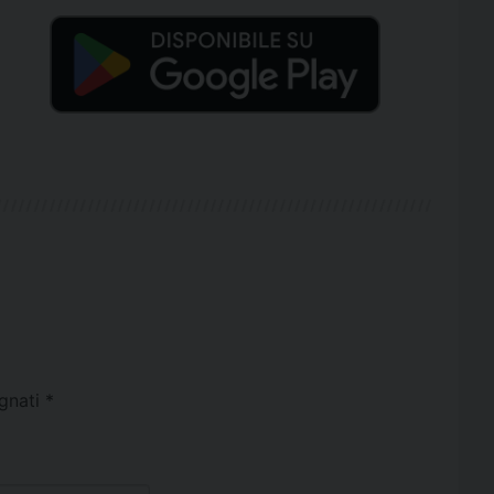
egnati
*