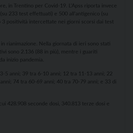
e, in Trentino per Covid-19. L’Apss riporta invece
 (su 233 test effettuati) e 500 all’antigenico (su
3 positività intercettate nei giorni scorsi dai test
in rianimazione. Nella giornata di ieri sono stati
ttivi sono 2.136 (88 in più), mentre i guariti
 da inizio pandemia.
 3-5 anni; 39 tra 6-10 anni; 12 tra 11-13 anni; 22
anni; 74 tra 60-69 anni; 40 tra 70-79 anni; e 33 di
cui 428.908 seconde dosi, 340.813 terze dosi e