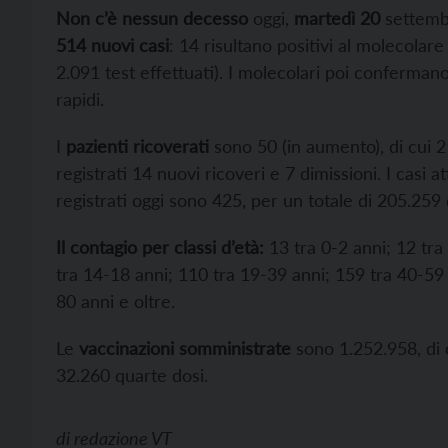
Non c’è nessun decesso
oggi,
martedì 20
settembr
514 nuovi casi
: 14 risultano positivi al molecolare
2.091 test effettuati). I molecolari poi confermano 
rapidi.
I
pazienti ricoverati
sono 50 (in aumento), di cui 2 
registrati 14 nuovi ricoveri e 7 dimissioni. I casi a
registrati oggi sono 425, per un totale di 205.259
Il contagio per classi d’età:
13 tra 0-2 anni; 12 tra
tra 14-18 anni; 110 tra 19-39 anni; 159 tra 40-59 
80 anni e oltre.
Le
vaccinazioni somministrate
sono 1.252.958, di 
32.260 quarte dosi.
di
redazione VT