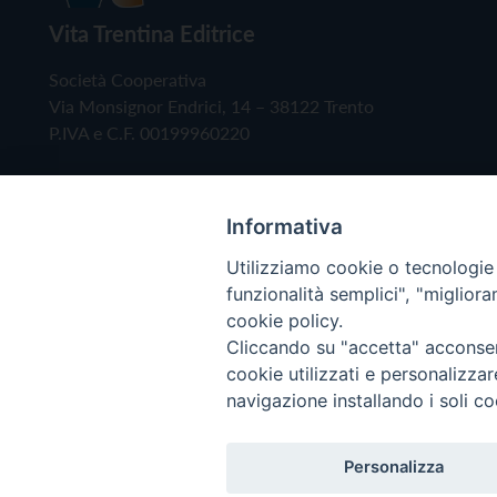
Vita Trentina Editrice
Società Cooperativa
Via Monsignor Endrici, 14 – 38122 Trento
P.IVA e C.F. 00199960220
Informativa
Utilizziamo cookie o tecnologie s
funzionalità semplici", "miglior
cookie policy.
Cliccando su "accetta" acconsent
Copyright © 2019 - Tutti i diritti riservati - Vita
cookie utilizzati e personalizza
navigazione installando i soli co
Privacy Policy
Personalizza