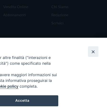
Vendita Online
Chi Siamo
Abbonamenti
Redazione
Scrivici
altre finalità ("interazioni e
cità") come specificato nella
 avere maggiori informazioni sui
sta informativa proseguirai la
kie policy
completa.
Torna all'inizio
Accetta