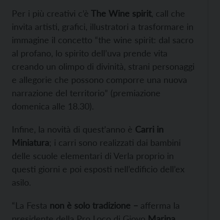
Per i più creativi c’è
The Wine spirit
, call che
invita artisti, grafici, illustratori a trasformare in
immagine il concetto “the wine spirit: dal sacro
al profano, lo spirito dell’uva prende vita
creando un olimpo di divinità, strani personaggi
e allegorie che possono comporre una nuova
narrazione del territorio” (premiazione
domenica alle 18.30).
Infine, la novità di quest’anno è
Carri in
Miniatura
; i carri sono realizzati dai bambini
delle scuole elementari di Verla proprio in
questi giorni e poi esposti nell’edificio dell’ex
asilo.
“La Festa
non è solo tradizione –
afferma la
presidente della Pro Loco di Giovo
Marina