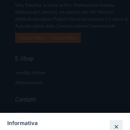
Vita Trentina, tramite la Fisc (Federazione Italiana
Settimanali Cattolici), ha aderito allo IAP (Istituto
dell'Autodisciplina Pubblicitaria) accettando il Codice di
Autodisciplina della Comunicazione Commerciale
Privacy Policy
Cookie Policy
E-Shop
Vendita Online
Abbonamenti
Contatti
Chi Siamo
Informativa
Redazione