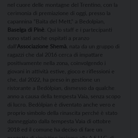
nel cuore delle montagne del Trentino, con la
cerimonia di premiazione di oggi, presso la
capannina “Baita del Mett,” a Bedolpian,
Baselga di Pinè
. Qui lo staff e i partecipanti
sono stati anche ospitati a pranzo
dall’
Associazione Shemà
, nata da un gruppo di
ragazzi che dal 2016 cerca di impattare
positivamente nella zona, coinvolgendo i
giovani in attività estive, gioco e riflessioni e
che, dal 2022, ha preso in gestione un
ristorante a Bedòlpian, dismesso da qualche
anno a causa della tempesta Vaia, senza scopo
di lucro. Bedòlpian è diventato anche vero e
proprio simbolo della rinascita perché è stato
danneggiato dalla tempesta Vaia di ottobre
2018 ed il comune ha deciso di fare un
progetto di ripristino insieme alla A.S.U.C. di