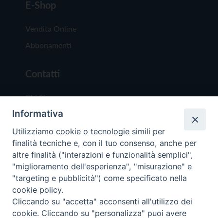
E-Shop
Vendita Online
Abbonamenti
Contatti
Chi Siamo
Informativa
Redazione
Scrivici
Utilizziamo cookie o tecnologie simili per
finalità tecniche e, con il tuo consenso, anche per
altre finalità ("interazioni e funzionalità semplici",
"miglioramento dell'esperienza", "misurazione" e
"targeting e pubblicità") come specificato nella
cookie policy.
Copyright © 2019 - Tutti i diritti riservati - Vit
Cliccando su "accetta" acconsenti all'utilizzo dei
Trentina Editrice
cookie. Cliccando su "personalizza" puoi avere