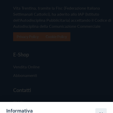
Vita Trentina, tramite la Fisc (Federazione Italiana
Settimanali Cattolici), ha aderito allo IAP (Istituto
dell'Autodisciplina Pubblicitaria) accettando il Codice di
Autodisciplina della Comunicazione Commerciale
Privacy Policy
Cookie Policy
E-Shop
Vendita Online
Abbonamenti
Contatti
Chi Siamo
Informativa
Redazione