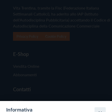
Vita Trentina, tramite la Fisc (Federazione Italiana
Settimanali Cattolici), ha aderito allo IAP (Istituto
dell'Autodisciplina Pubblicitaria) accettando il Codice di
Autodisciplina della Comunicazione Commerciale
Privacy Policy
Cookie Policy
E-Shop
Vendita Online
Abbonamenti
Contatti
Chi Siamo
Informativa
Redazione