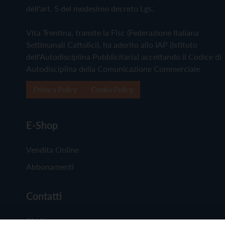
dell'art. 5 del medesimo decreto Lgs.
Vita Trentina, tramite la Fisc (Federazione Italiana
Settimanali Cattolici), ha aderito allo IAP (Istituto
dell'Autodisciplina Pubblicitaria) accettando il Codice di
Autodisciplina della Comunicazione Commerciale
Privacy Policy
Cookie Policy
E-Shop
Vendita Online
Abbonamenti
Contatti
Chi Siamo