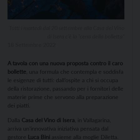
Tutti i martedì dal 20 settembre alla Casa del Vino
di Isera c’è la “cena della bolletta”
18 Settembre 2022
A tavola con una nuova proposta contro il caro
bollette
, una formula che contempla e soddisfa
le esigenze di tutti: dall’ospite a chi si occupa
della ristorazione, passando per i fornitori delle
materie prime che servono alla preparazione
dei piatti.
Dalla
Casa del Vino di Isera
, in Vallagarina,
arriva un’innovativa iniziativa pensata dal
gestore
Luca Bini
assieme alla moglie Diletta.