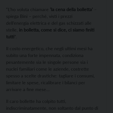
“L’ho voluta chiamare
‘la cena della bolletta’
–
spiega Bini – perché, visti i prezzi
dell’energia elettrica e del gas schizzati alle
stelle,
in bolletta, come si dice, ci siamo finiti
tutti
“.
Il costo energetico, che negli ultimi mesi ha
subito una forte impennata, condiziona
pesantemente sia le singole persone sia i
nuclei familiari come le aziende, costrette
spesso a scelte drastiche: tagliare i consumi,
limitare le spese, ricalibrare i bilanci per
arrivare a fine mese…
Il caro bollette ha colpito tutti,
indiscriminatamente, non soltanto dal punto di