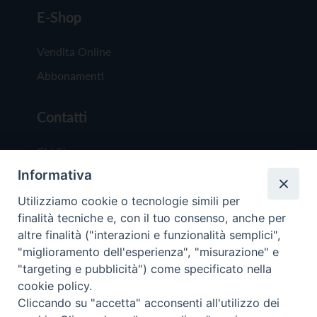
E-Shop
Vendita Online
Abbonamenti
Contatti
Chi Siamo
Informativa
Redazione
Scrivici
Utilizziamo cookie o tecnologie simili per
finalità tecniche e, con il tuo consenso, anche per
altre finalità ("interazioni e funzionalità semplici",
"miglioramento dell'esperienza", "misurazione" e
"targeting e pubblicità") come specificato nella
cookie policy.
Copyright © 2019 - Tutti i diritti riservati - Vit
Cliccando su "accetta" acconsenti all'utilizzo dei
Trentina Editrice