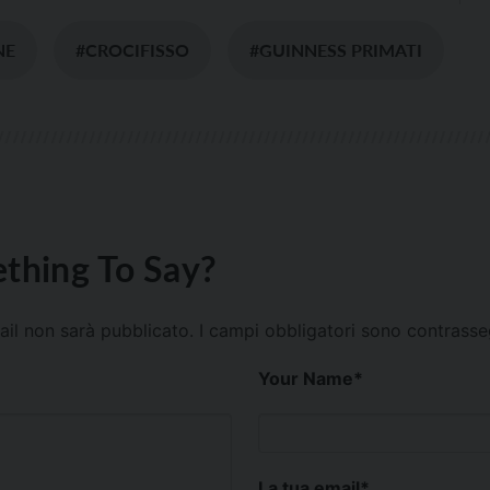
NE
#CROCIFISSO
#GUINNESS PRIMATI
thing To Say?
mail non sarà pubblicato.
I campi obbligatori sono contrass
Your Name
*
La tua email
*