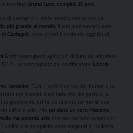
ore trentino
Bruno Lunz
,
compirà 30 anni
.
onco di castagno. È stata menzionata anche dal
pito più grande al mondo
. Il suo anniversario sarà
 di Castagné
, dove ormai è costante oggetto di
i Groff
consegnerà agli eredi di Lunz un attestato
l 2012 – accompagnato dal certificatore
Liberio
mo Tamanini
: “Con il sottile senso dell’humor e la
rato nei tronchi la solitaria vita dei pastori, la
 tua generosità. Eri felice quando un tuo allievo
a difficile arte. Ma
sei stato un vero Maestro
fficile ma potente arte
che ora portano avanti con
 L’umiltà e la semplicità sono sorgenti di Bellezza.