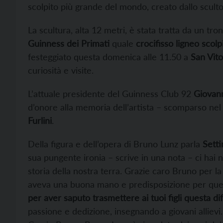
scolpito più grande del mondo, creato dallo scult
La scultura, alta 12 metri, è stata tratta da un tr
Guinness dei Primati
quale
crocifisso ligneo scol
festeggiato questa domenica alle 11.50 a
San Vito
curiosità e visite.
L’attuale presidente del Guinness Club 92
Giovann
d’onore alla memoria dell’artista – scomparso ne
Furlini
.
Della figura e dell’opera di Bruno Lunz parla
Setti
sua pungente ironia – scrive in una nota – ci hai nar
storia della nostra terra. Grazie caro Bruno per la
aveva una buona mano e predisposizione per quest
per aver saputo trasmettere ai tuoi figli questa di
passione e dedizione, insegnando a giovani allievi.