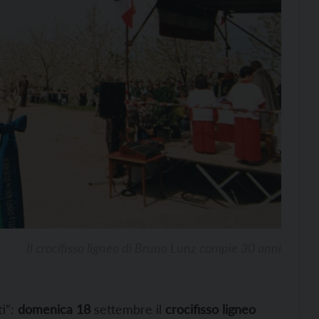
Il crocifisso ligneo di Bruno Lunz compie 30 anni
ti”:
domenica 18
settembre il
crocifisso ligneo