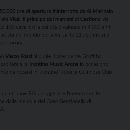
50.000 ore di apertura ininterrotta da Al Marinaio
lvio Viesi
, il
principe dei marroni di Castione
, da
i 100 cavalieri la cui età è valutata in 4.000 anni.
atista del mondo per aver salito 21.720 metri di
ezzocorona.
no
Vasco Rossi
al quale il presidente Groff ha
spitata alla
Trentino Music Arena
in occasione
to da record in Trentino”, riporta Guinness Club
u una troupe RAI a suggellare l’evento con le
che dalle melodie del Coro Genzianella di
2.