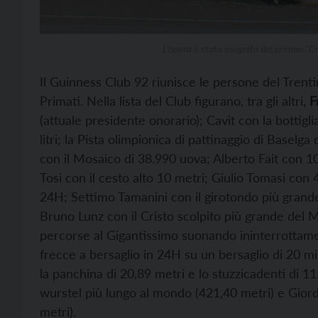
L’opera è stata insignita del premio “C
Il Guinness Club 92 riunisce le persone del Trenti
Primati. Nella lista del Club figurano, tra gli altri,
F
(attuale presidente onorario); Cavit con la botti
litri; la Pista olimpionica di pattinaggio di Baselga 
con il Mosaico di 38.990 uova; Alberto Fait con 100
Tosi con il cesto alto 10 metri; Giulio Tomasi con 
24H; Settimo Tamanini con il girotondo più grand
Bruno Lunz con il Cristo scolpito più grande del
percorse al Gigantissimo suonando ininterrottamen
frecce a bersaglio in 24H su un bersaglio di 20 mil
la panchina di 20,89 metri e lo stuzzicadenti di 1
wurstel più lungo al mondo (421,40 metri) e Gior
metri).