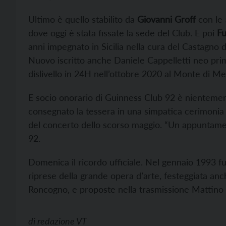
Ultimo è quello stabilito da
Giovanni Groff
con le
dove oggi è stata fissate la sede del Club. E poi
Fu
anni impegnato in Sicilia nella cura del Castagno de
Nuovo iscritto anche Daniele Cappelletti neo prim
dislivello in 24H nell’ottobre 2020 al Monte di M
E socio onorario di Guinness Club 92 è nienteme
consegnato la tessera in una simpatica cerimonia o
del concerto dello scorso maggio. “Un appuntamen
92.
Domenica il ricordo ufficiale. Nel gennaio 1993 f
riprese della grande opera d’arte, festeggiata an
Roncogno, e proposte nella trasmissione Mattino 
di
redazione VT