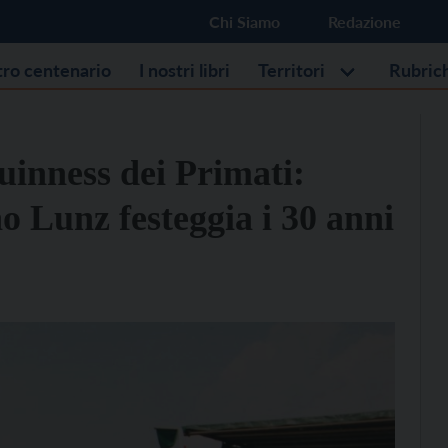
Chi Siamo
Redazione
stro centenario
I nostri libri
Territori
Rubric
uinness dei Primati:
o Lunz festeggia i 30 anni