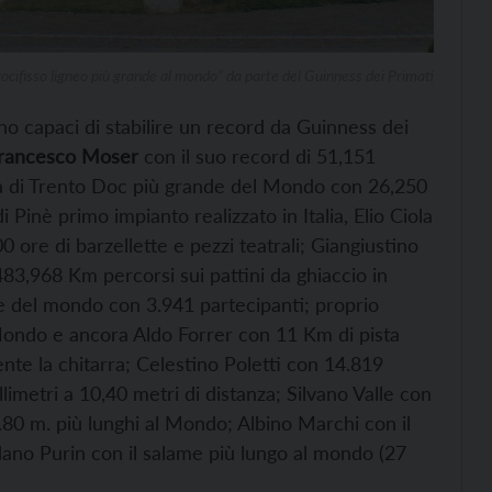
rocifisso ligneo più grande al mondo” da parte del Guinness dei Primati
no capaci di stabilire un record da Guinness dei
rancesco Moser
con il suo record di 51,151
glia di Trento Doc più grande del Mondo con 26,250
di Pinè primo impianto realizzato in Italia, Elio Ciola
 ore di barzellette e pezzi teatrali; Giangiustino
483,968 Km percorsi sui pattini da ghiaccio in
e del mondo con 3.941 partecipanti; proprio
 Mondo e ancora Aldo Forrer con 11 Km di pista
te la chitarra; Celestino Poletti con 14.819
limetri a 10,40 metri di distanza; Silvano Valle con
1.80 m. più lunghi al Mondo; Albino Marchi con il
dano Purin con il salame più lungo al mondo (27