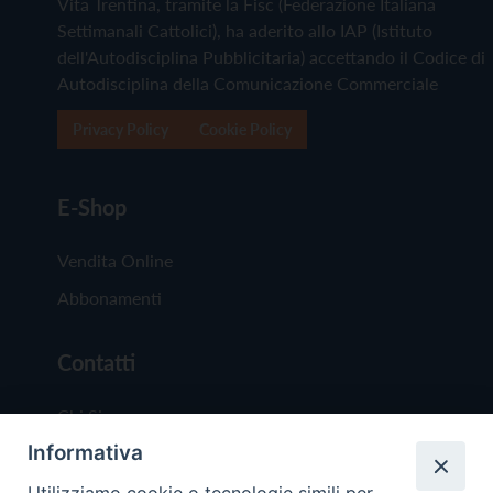
Vita Trentina, tramite la Fisc (Federazione Italiana
Settimanali Cattolici), ha aderito allo IAP (Istituto
dell'Autodisciplina Pubblicitaria) accettando il Codice di
Autodisciplina della Comunicazione Commerciale
Privacy Policy
Cookie Policy
E-Shop
Vendita Online
Abbonamenti
Contatti
Chi Siamo
Informativa
Redazione
Scrivici